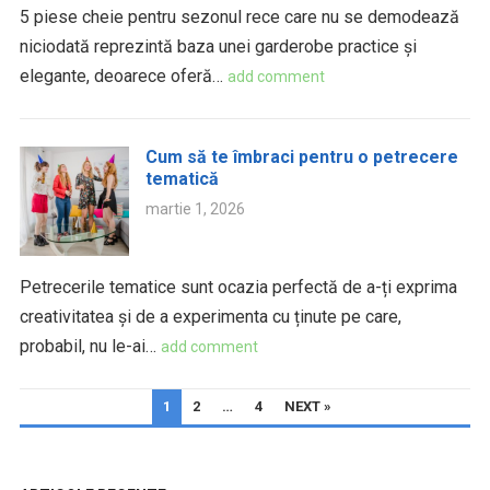
5 piese cheie pentru sezonul rece care nu se demodează
niciodată reprezintă baza unei garderobe practice și
elegante, deoarece oferă…
add comment
Cum să te îmbraci pentru o petrecere
tematică
martie 1, 2026
Petrecerile tematice sunt ocazia perfectă de a-ți exprima
creativitatea și de a experimenta cu ținute pe care,
probabil, nu le-ai…
add comment
PAGINAȚIE
1
2
…
4
NEXT »
ARTICOLE