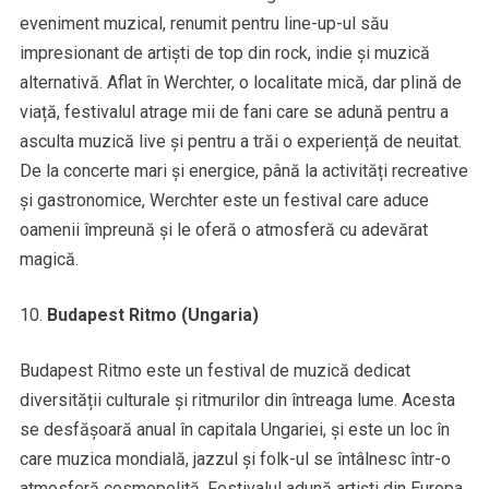
eveniment muzical, renumit pentru line-up-ul său
impresionant de artiști de top din rock, indie și muzică
alternativă. Aflat în Werchter, o localitate mică, dar plină de
viață, festivalul atrage mii de fani care se adună pentru a
asculta muzică live și pentru a trăi o experiență de neuitat.
De la concerte mari și energice, până la activități recreative
și gastronomice, Werchter este un festival care aduce
oamenii împreună și le oferă o atmosferă cu adevărat
magică.
Budapest Ritmo (Ungaria)
Budapest Ritmo este un festival de muzică dedicat
diversității culturale și ritmurilor din întreaga lume. Acesta
se desfășoară anual în capitala Ungariei, și este un loc în
care muzica mondială, jazzul și folk-ul se întâlnesc într-o
atmosferă cosmopolită. Festivalul adună artiști din Europa,