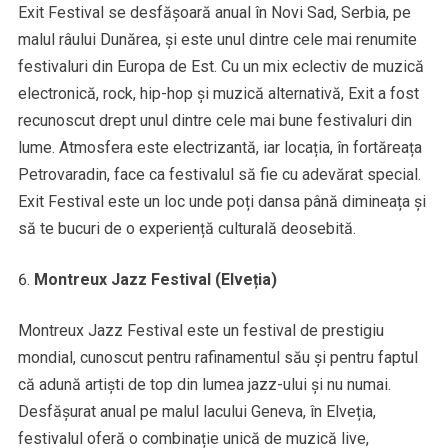
Exit Festival se desfășoară anual în Novi Sad, Serbia, pe
malul râului Dunărea, și este unul dintre cele mai renumite
festivaluri din Europa de Est. Cu un mix eclectiv de muzică
electronică, rock, hip-hop și muzică alternativă, Exit a fost
recunoscut drept unul dintre cele mai bune festivaluri din
lume. Atmosfera este electrizantă, iar locația, în fortăreața
Petrovaradin, face ca festivalul să fie cu adevărat special.
Exit Festival este un loc unde poți dansa până dimineața și
să te bucuri de o experiență culturală deosebită.
Montreux Jazz Festival (Elveția)
Montreux Jazz Festival este un festival de prestigiu
mondial, cunoscut pentru rafinamentul său și pentru faptul
că adună artiști de top din lumea jazz-ului și nu numai.
Desfășurat anual pe malul lacului Geneva, în Elveția,
festivalul oferă o combinație unică de muzică live,