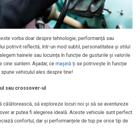
u este vorba doar despre tehnologie, performanță sau
potrivit reflectă, într-un mod subtil, personalitatea și stilul
alegem hainele sau locuința în funcție de gusturile și valorile
e cine suntem. Așadar, ce
mașină
ți se potrivește în funcție
spune vehiculul ales despre tine!
-ul sau crossover-ul
 călătorească, să exploreze locuri noi și să se aventureze
ver ar putea fi alegerea ideală. Aceste vehicule sunt perfect
ciază confortul, dar și performanțele de top pe orice tip de