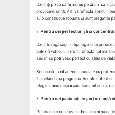
Dacă îți place să fii mereu pe drum, să ieși 
provocare, un SUV îți va reflecta spiritul lib
au o construcție robustă și sunt pregătite pe
Pentru cei perfecționiști și concentraț
Dacă te regăsești în tipologia unei persoane 
putea fi vehiculul care îți reflectă cel mai b
sedan se potrivesc perfect cu stilul de viață
Sedanurile sunt adesea asociate cu profesion
în același timp pragmatic. Acestea oferă un c
elegant, fiind mașini care transmit un aer de 
Pentru cei pasionați de performanță și
Pentru cei care iubesc adrenalina și nu se