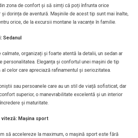
din zona de confort și să simți că poți înfrunta orice
er și dorința de aventură. Mașinile de acest tip sunt mai înalte,
ntru orice, de la excursii montane la vacanțe în familie.
i: Sedanul
calmate, organizați și foarte atentă la detalii, un sedan ar
ine personalitatea. Eleganța și confortul unei mașini de tip
 al celor care apreciază rafinamentul și seriozitatea.
iștii sau persoanele care au un stil de viață sofisticat, dar
onfort superior, o manevrabilitate excelentă și un interior
încredere și maturitate.
 viteză: Mașina sport
 tem să accelereze la maximum, o mașină sport este fără