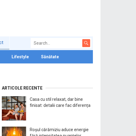
ct
Lifestyle
Sănătate
ARTICOLE RECENTE
Casa cu stil relaxat, dar bine
finisat: detalii care fac diferența
Roșul cărămiziu aduce energie
fără intensitatea nuanțelor