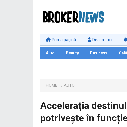
Prima pagină
Despre noi
Auto
Beauty
Business
Călă
Tehnologie
HOME
→
AUTO
Accelerația destinul
potrivește în funcți