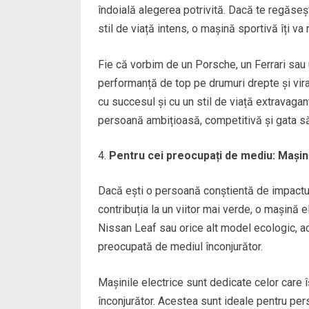
îndoială alegerea potrivită. Dacă te regăseș
stil de viață intens, o mașină sportivă îți va
Fie că vorbim de un Porsche, un Ferrari sau 
performanță de top pe drumuri drepte și vir
cu succesul și cu un stil de viață extravaga
persoană ambițioasă, competitivă și gata să
Pentru cei preocupați de mediu: Mașin
Dacă ești o persoană conștientă de impactul p
contribuția la un viitor mai verde, o mașină 
Nissan Leaf sau orice alt model ecologic, a
preocupată de mediul înconjurător.
Mașinile electrice sunt dedicate celor care 
înconjurător. Acestea sunt ideale pentru pe