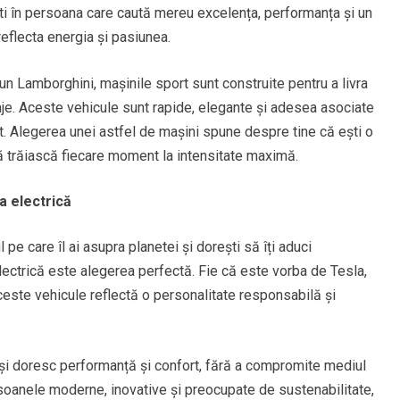
ti în persoana care caută mereu excelența, performanța și un
 reflecta energia și pasiunea.
un Lamborghini, mașinile sport sunt construite pentru a livra
aje. Aceste vehicule sunt rapide, elegante și adesea asociate
nt. Alegerea unei astfel de mașini spune despre tine că ești o
 trăiască fiecare moment la intensitate maximă.
a electrică
e care îl ai asupra planetei și dorești să îți aduci
electrică este alegerea perfectă. Fie că este vorba de Tesla,
ceste vehicule reflectă o personalitate responsabilă și
își doresc performanță și confort, fără a compromite mediul
rsoanele moderne, inovative și preocupate de sustenabilitate,