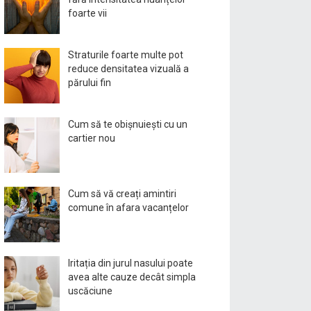
foarte vii
Straturile foarte multe pot
reduce densitatea vizuală a
părului fin
Cum să te obișnuiești cu un
cartier nou
Cum să vă creați amintiri
comune în afara vacanțelor
Iritația din jurul nasului poate
avea alte cauze decât simpla
uscăciune