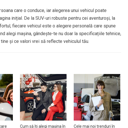
oana care o conduce, iar alegerea unui vehicul poate
ina inițial. De la SUV-uri robuste pentru cei aventuroși, la
fortul, fiecare vehicul este o alegere personală care spune
d alegi mașina, gândește-te nu doar la specificațiile tehnice,
ine și ce valori vrei să reflecte vehiculul tău.
care
Cum să îți alegi mașina în
Cele mai noi trenduri în