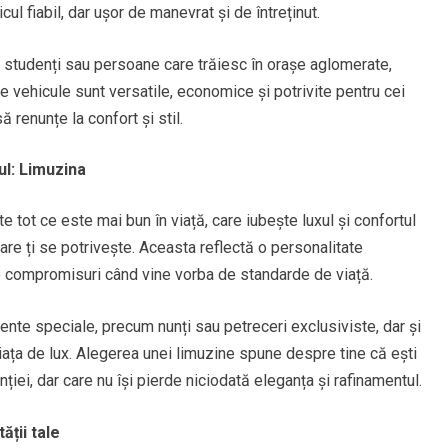
cul fiabil, dar ușor de manevrat și de întreținut.
, studenți sau persoane care trăiesc în orașe aglomerate,
e vehicule sunt versatile, economice și potrivite pentru cei
ă renunțe la confort și stil.
ul: Limuzina
e tot ce este mai bun în viață, care iubește luxul și confortul
are ți se potrivește. Aceasta reflectă o personalitate
ace compromisuri când vine vorba de standarde de viață.
te speciale, precum nunți sau petreceri exclusiviste, dar și
ța de lux. Alegerea unei limuzine spune despre tine că ești
ției, dar care nu își pierde niciodată eleganța și rafinamentul.
ății tale