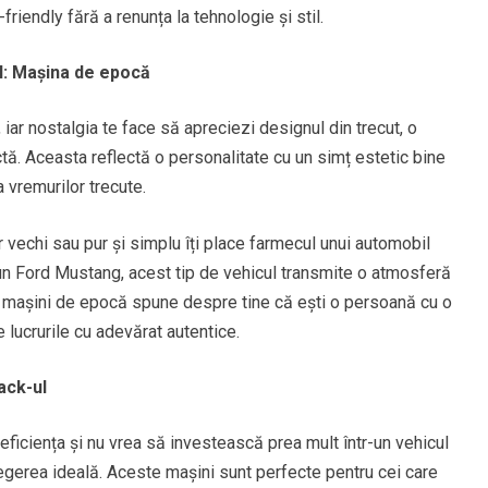
friendly fără a renunța la tehnologie și stil.
ul: Mașina de epocă
, iar nostalgia te face să apreciezi designul din trecut, o
ă. Aceasta reflectă o personalitate cu un simț estetic bine
a vremurilor trecute.
r vechi sau pur și simplu îți place farmecul unui automobil
un Ford Mustang, acest tip de vehicul transmite o atmosferă
ei mașini de epocă spune despre tine că ești o persoană cu o
 lucrurile cu adevărat autentice.
ack-ul
eficiența și nu vrea să investească prea mult într-un vehicul
egerea ideală. Aceste mașini sunt perfecte pentru cei care