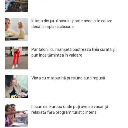
Iritația din jurul nasului poate avea alte cauze
decât simpla uscăciune
Pantalonii cu manșetă păstrează linia curată și
pun încălțămintea în valoare
Viața cu mai puțină presiune autoimpusă
Locuri din Europa unde poți avea o vacanță
relaxată fără program turistic intens