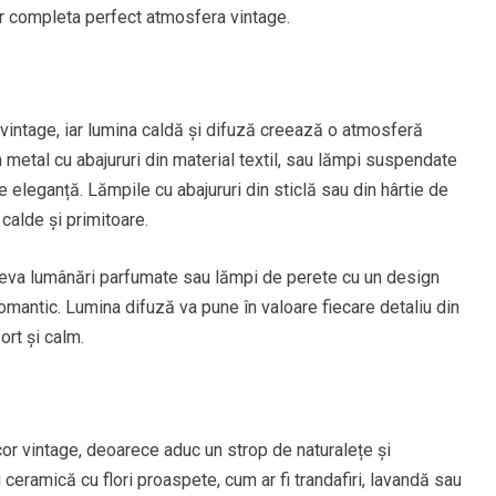
vor completa perfect atmosfera vintage.
r vintage, iar lumina caldă și difuză creează o atmosferă
 metal cu abajururi din material textil, sau lămpi suspendate
 eleganță. Lămpile cu abajururi din sticlă sau din hârtie de
calde și primitoare.
teva lumânări parfumate sau lămpi de perete cu un design
 romantic. Lumina difuză va pune în valoare fiecare detaliu din
rt și calm.
cor vintage, deoarece aduc un strop de naturalețe și
ceramică cu flori proaspete, cum ar fi trandafiri, lavandă sau