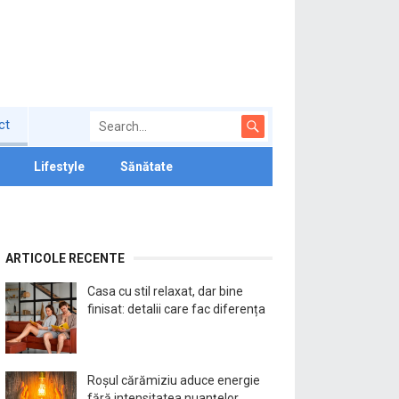
ct
Lifestyle
Sănătate
ARTICOLE RECENTE
Casa cu stil relaxat, dar bine
finisat: detalii care fac diferența
Roșul cărămiziu aduce energie
fără intensitatea nuanțelor