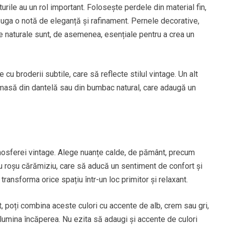
urile au un rol important. Folosește perdele din material fin,
ăuga o notă de eleganță și rafinament. Pernele decorative,
e naturale sunt, de asemenea, esențiale pentru a crea un
cu broderii subtile, care să reflecte stilul vintage. Un alt
e masă din dantelă sau din bumbac natural, care adaugă un
tmosferei vintage. Alege nuanțe calde, de pământ, precum
au roșu cărămiziu, care să aducă un sentiment de confort și
transforma orice spațiu într-un loc primitor și relaxant.
t, poți combina aceste culori cu accente de alb, crem sau gri,
lumina încăperea. Nu ezita să adaugi și accente de culori