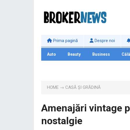
Prima pagină
Despre noi
Auto
Beauty
Business
Călă
Tehnologie
HOME
→
CASĂ ȘI GRĂDINĂ
Amenajări vintage pe
nostalgie