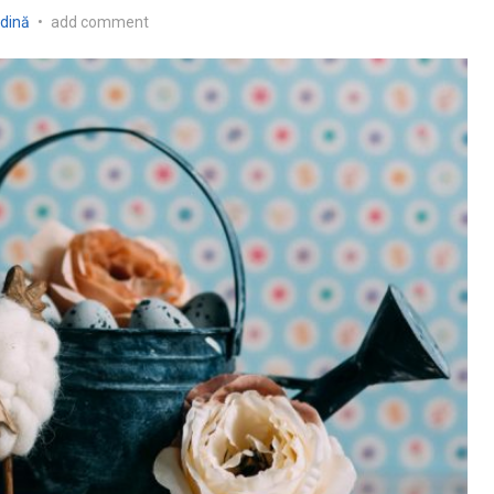
ădină
•
add comment