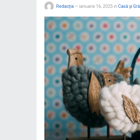
Redacția
—
ianuarie 16, 2025
in
Casă și Gr