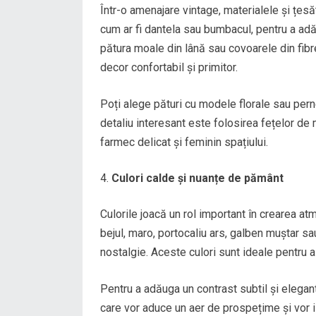
Într-o amenajare vintage, materialele și țesăt
cum ar fi dantela sau bumbacul, pentru a ad
pătura moale din lână sau covoarele din fibr
decor confortabil și primitor.
Poți alege pături cu modele florale sau perne 
detaliu interesant este folosirea fețelor d
farmec delicat și feminin spațiului.
Culori calde și nuanțe de pământ
Culorile joacă un rol important în crearea a
bejul, maro, portocaliu ars, galben muștar s
nostalgie. Aceste culori sunt ideale pentru a 
Pentru a adăuga un contrast subtil și elegan
care vor aduce un aer de prospețime și vor i