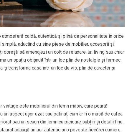
 atmosferă caldă, autentică și plină de personalitate în orice
i simplă, aducând cu sine piese de mobilier, accesorii și
îți dorești să amenajezi un colț de relaxare, un living sau chiar
ma un spațiu obișnuit într-un loc plin de nostalgie și farmec.
-ți transforma casa într-un loc de vis, plin de caracter și
r vintage este mobilierul din lemn masiv, care poartă
u un aspect ușor uzat sau patinat, cum ar fi o masă de cafea
iorat sau un scaun din lemn cu picioare subțiri și detalii fine.
staurat adaugă un aer autentic și o poveste fiecărei camere.