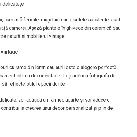
i delicatețe.
 cum ar fi ferigile, mușchiul sau plantele suculente, sunt
viață camerei. Așază plantele în ghivece din ceramică sau
tre natură și mobilierul vintage.
i vintage
blouri cu rame din lemn sau aurii este o alegere perfectă
inament într-un decor vintage. Poți adăuga fotografii de
 să reflecte stilul epocii dorite.
delicate, vor adăuga un farmec aparte și vor aduce o
ontribui la crearea unui decor personalizat și plin de