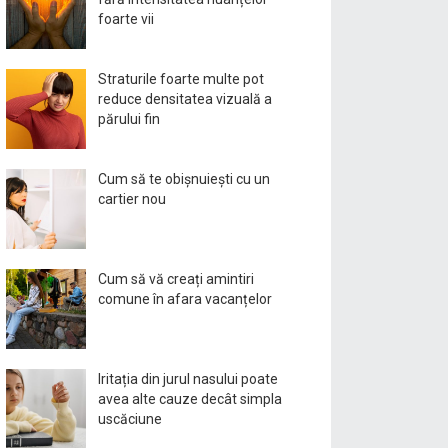
foarte vii
Straturile foarte multe pot
reduce densitatea vizuală a
părului fin
Cum să te obișnuiești cu un
cartier nou
Cum să vă creați amintiri
comune în afara vacanțelor
Iritația din jurul nasului poate
avea alte cauze decât simpla
uscăciune