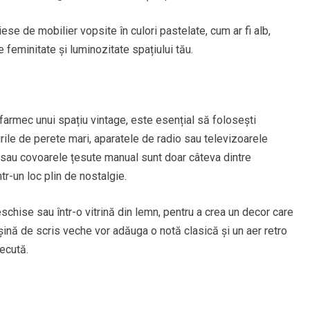
ese de mobilier vopsite în culori pastelate, cum ar fi alb,
 feminitate și luminozitate spațiului tău.
farmec unui spațiu vintage, este esențial să folosești
rile de perete mari, aparatele de radio sau televizoarele
il sau covoarele țesute manual sunt doar câteva dintre
r-un loc plin de nostalgie.
schise sau într-o vitrină din lemn, pentru a crea un decor care
nă de scris veche vor adăuga o notă clasică și un aer retro
recută.