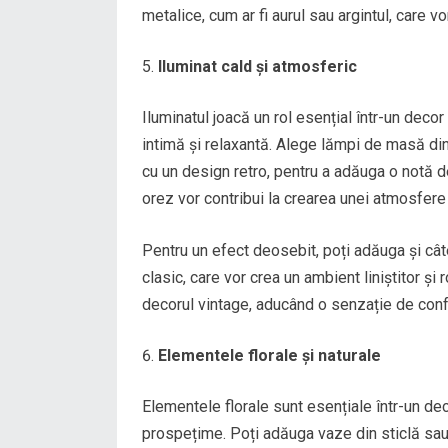
metalice, cum ar fi aurul sau argintul, care 
Iluminat cald și atmosferic
Iluminatul joacă un rol esențial într-un deco
intimă și relaxantă. Alege lămpi de masă din
cu un design retro, pentru a adăuga o notă de
orez vor contribui la crearea unei atmosfere 
Pentru un efect deosebit, poți adăuga și câ
clasic, care vor crea un ambient liniștitor și
decorul vintage, aducând o senzație de confo
Elementele florale și naturale
Elementele florale sunt esențiale într-un de
prospețime. Poți adăuga vaze din sticlă sau 