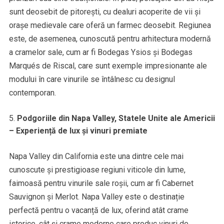
sunt deosebit de pitorești, cu dealuri acoperite de vii și
orașe medievale care oferă un farmec deosebit. Regiunea
este, de asemenea, cunoscută pentru arhitectura modernă
a cramelor sale, cum ar fi Bodegas Ysios și Bodegas
Marqués de Riscal, care sunt exemple impresionante ale
modului în care vinurile se întâlnesc cu designul
contemporan.
Podgoriile din Napa Valley, Statele Unite ale Americii
– Experiență de lux și vinuri premiate
Napa Valley din California este una dintre cele mai
cunoscute și prestigioase regiuni viticole din lume,
faimoasă pentru vinurile sale roșii, cum ar fi Cabernet
Sauvignon și Merlot. Napa Valley este o destinație
perfectă pentru o vacanță de lux, oferind atât crame
istorice, cât și crame moderne care produc vinuri de