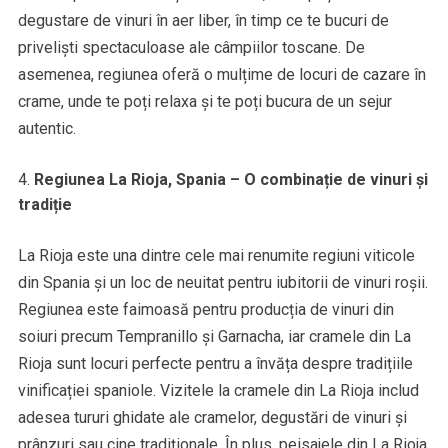
degustare de vinuri în aer liber, în timp ce te bucuri de
priveliști spectaculoase ale câmpiilor toscane. De
asemenea, regiunea oferă o mulțime de locuri de cazare în
crame, unde te poți relaxa și te poți bucura de un sejur
autentic.
Regiunea La Rioja, Spania – O combinație de vinuri și
tradiție
La Rioja este una dintre cele mai renumite regiuni viticole
din Spania și un loc de neuitat pentru iubitorii de vinuri roșii.
Regiunea este faimoasă pentru producția de vinuri din
soiuri precum Tempranillo și Garnacha, iar cramele din La
Rioja sunt locuri perfecte pentru a învăța despre tradițiile
vinificației spaniole. Vizitele la cramele din La Rioja includ
adesea tururi ghidate ale cramelor, degustări de vinuri și
prânzuri sau cine tradiționale. În plus, peisajele din La Rioja