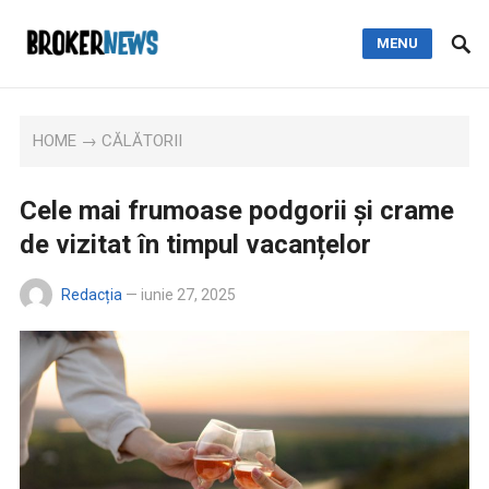
MENU
HOME
→
CĂLĂTORII
Cele mai frumoase podgorii și crame
de vizitat în timpul vacanțelor
Redacția
—
iunie 27, 2025