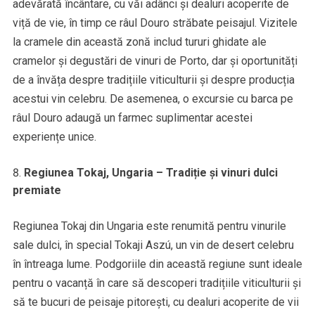
adevărată încântare, cu văi adânci și dealuri acoperite de
viță de vie, în timp ce râul Douro străbate peisajul. Vizitele
la cramele din această zonă includ tururi ghidate ale
cramelor și degustări de vinuri de Porto, dar și oportunități
de a învăța despre tradițiile viticulturii și despre producția
acestui vin celebru. De asemenea, o excursie cu barca pe
râul Douro adaugă un farmec suplimentar acestei
experiențe unice.
Regiunea Tokaj, Ungaria – Tradiție și vinuri dulci
premiate
Regiunea Tokaj din Ungaria este renumită pentru vinurile
sale dulci, în special Tokaji Aszú, un vin de desert celebru
în întreaga lume. Podgoriile din această regiune sunt ideale
pentru o vacanță în care să descoperi tradițiile viticulturii și
să te bucuri de peisaje pitorești, cu dealuri acoperite de vii