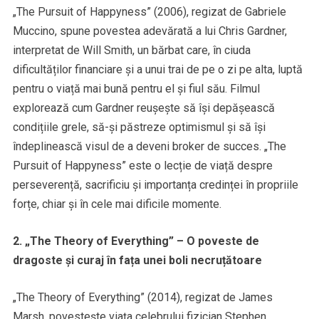
„The Pursuit of Happyness” (2006), regizat de Gabriele
Muccino, spune povestea adevărată a lui Chris Gardner,
interpretat de Will Smith, un bărbat care, în ciuda
dificultăților financiare și a unui trai de pe o zi pe alta, luptă
pentru o viață mai bună pentru el și fiul său. Filmul
explorează cum Gardner reușește să își depășească
condițiile grele, să-și păstreze optimismul și să își
îndeplinească visul de a deveni broker de succes. „The
Pursuit of Happyness” este o lecție de viață despre
perseverență, sacrificiu și importanța credinței în propriile
forțe, chiar și în cele mai dificile momente.
2. „The Theory of Everything” – O poveste de
dragoste și curaj în fața unei boli necruțătoare
„The Theory of Everything” (2014), regizat de James
Marsh, povestește viața celebrului fizician Stephen