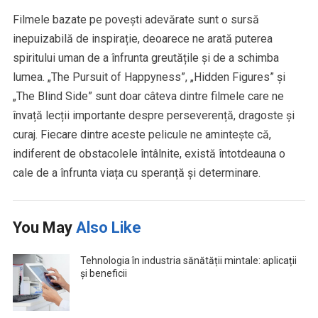
Filmele bazate pe povești adevărate sunt o sursă
inepuizabilă de inspirație, deoarece ne arată puterea
spiritului uman de a înfrunta greutățile și de a schimba
lumea. „The Pursuit of Happyness”, „Hidden Figures” și
„The Blind Side” sunt doar câteva dintre filmele care ne
învață lecții importante despre perseverență, dragoste și
curaj. Fiecare dintre aceste pelicule ne amintește că,
indiferent de obstacolele întâlnite, există întotdeauna o
cale de a înfrunta viața cu speranță și determinare.
You May
Also Like
Tehnologia în industria sănătății mintale: aplicații
și beneficii