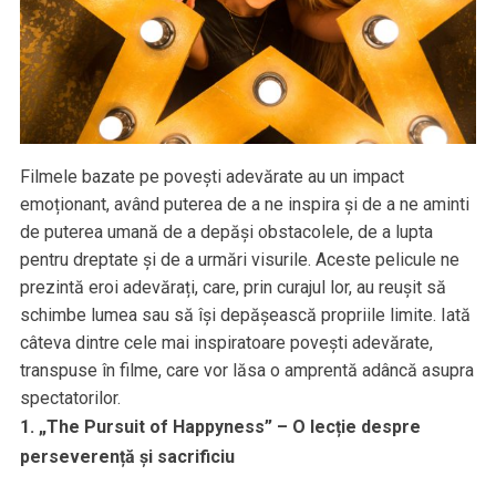
Filmele bazate pe povești adevărate au un impact
emoționant, având puterea de a ne inspira și de a ne aminti
de puterea umană de a depăși obstacolele, de a lupta
pentru dreptate și de a urmări visurile. Aceste pelicule ne
prezintă eroi adevărați, care, prin curajul lor, au reușit să
schimbe lumea sau să își depășească propriile limite. Iată
câteva dintre cele mai inspiratoare povești adevărate,
transpuse în filme, care vor lăsa o amprentă adâncă asupra
spectatorilor.
1. „The Pursuit of Happyness” – O lecție despre
perseverență și sacrificiu