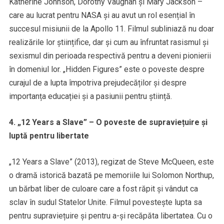
Katherine Johnson, Dorothy Vaughan și Mary Jackson –
care au lucrat pentru NASA și au avut un rol esențial în
succesul misiunii de la Apollo 11. Filmul subliniază nu doar
realizările lor științifice, dar și cum au înfruntat rasismul și
sexismul din perioada respectivă pentru a deveni pionierii
în domeniul lor. „Hidden Figures” este o poveste despre
curajul de a lupta împotriva prejudecăților și despre
importanța educației și a pasiunii pentru știință.
4. „12 Years a Slave” – O poveste de supraviețuire și
luptă pentru libertate
„12 Years a Slave” (2013), regizat de Steve McQueen, este
o dramă istorică bazată pe memoriile lui Solomon Northup,
un bărbat liber de culoare care a fost răpit și vândut ca
sclav în sudul Statelor Unite. Filmul povestește lupta sa
pentru supraviețuire și pentru a-și recăpăta libertatea. Cu o