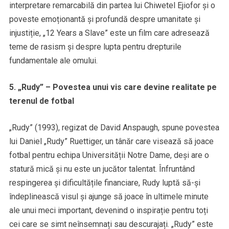
interpretare remarcabilă din partea lui Chiwetel Ejiofor și o
poveste emoționantă și profundă despre umanitate și
injustiție, „12 Years a Slave” este un film care adresează
teme de rasism și despre lupta pentru drepturile
fundamentale ale omului.
5. „Rudy” – Povestea unui vis care devine realitate pe
terenul de fotbal
„Rudy” (1993), regizat de David Anspaugh, spune povestea
lui Daniel „Rudy” Ruettiger, un tânăr care visează să joace
fotbal pentru echipa Universității Notre Dame, deși are o
statură mică și nu este un jucător talentat. Înfruntând
respingerea și dificultățile financiare, Rudy luptă să-și
îndeplinească visul și ajunge să joace în ultimele minute
ale unui meci important, devenind o inspirație pentru toți
cei care se simt neînsemnați sau descurajați. „Rudy” este