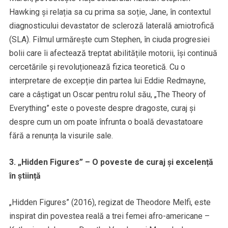
Hawking și relația sa cu prima sa soție, Jane, în contextul
diagnosticului devastator de scleroză laterală amiotrofică
(SLA). Filmul urmărește cum Stephen, în ciuda progresiei
bolii care îi afectează treptat abilitățile motorii, își continuă
cercetările și revoluționează fizica teoretică. Cu o
interpretare de excepție din partea lui Eddie Redmayne,
care a câștigat un Oscar pentru rolul său, „The Theory of
Everything” este o poveste despre dragoste, curaj și
despre cum un om poate înfrunta o boală devastatoare
fără a renunța la visurile sale.
3. „Hidden Figures” – O poveste de curaj și excelență
în știință
„Hidden Figures” (2016), regizat de Theodore Melfi, este
inspirat din povestea reală a trei femei afro-americane –