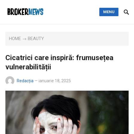
MENU
HOME
→
BEAUTY
Cicatrici care inspiră: frumusețea
vulnerabilității
Redacția
—
ianuarie 18, 2025