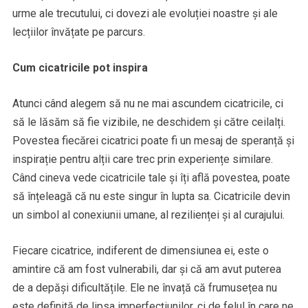
urme ale trecutului, ci dovezi ale evoluției noastre și ale
lecțiilor învățate pe parcurs.
Cum cicatricile pot inspira
Atunci când alegem să nu ne mai ascundem cicatricile, ci
să le lăsăm să fie vizibile, ne deschidem și către ceilalți.
Povestea fiecărei cicatrici poate fi un mesaj de speranță și
inspirație pentru alții care trec prin experiențe similare.
Când cineva vede cicatricile tale și îți află povestea, poate
să înțeleagă că nu este singur în lupta sa. Cicatricile devin
un simbol al conexiunii umane, al rezilienței și al curajului.
Fiecare cicatrice, indiferent de dimensiunea ei, este o
amintire că am fost vulnerabili, dar și că am avut puterea
de a depăși dificultățile. Ele ne învață că frumusețea nu
este definită de lipsa imperfecțiunilor, ci de felul în care ne