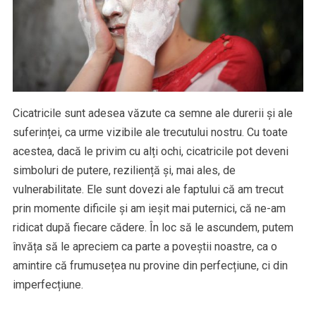
Cicatricile sunt adesea văzute ca semne ale durerii și ale
suferinței, ca urme vizibile ale trecutului nostru. Cu toate
acestea, dacă le privim cu alți ochi, cicatricile pot deveni
simboluri de putere, reziliență și, mai ales, de
vulnerabilitate. Ele sunt dovezi ale faptului că am trecut
prin momente dificile și am ieșit mai puternici, că ne-am
ridicat după fiecare cădere. În loc să le ascundem, putem
învăța să le apreciem ca parte a poveștii noastre, ca o
amintire că frumusețea nu provine din perfecțiune, ci din
imperfecțiune.