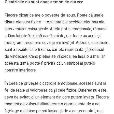
Cicatricile nu sunt doar semne de durere
Fiecare cicatrice are o poveste de spus. Poate că unele
dintre ele sunt fizice – rezultate ale accidentelor sau ale
intervențiilor chirurgicale. Altele pot fi emoționale, rămase
adânc înfipte în inimă sau în minte, dar toate au același
mesaj: am trecut prin ceva și am învățat. Adesea, cicatricile
sunt asociate cu o traumă, dar ele reprezintă și procesul
de vindecare. Când pielea se vindecă, ea lasă o urmă, iar
această urmă poate fi privită ca un simbol al puterii
noastre interioare.
În ceea ce privește cicatricile emoționale, acestea sunt la
fel de reale și valoroase ca și cele fizice. Durerea nu este
ceva de evitat, ci un element din care putem învăța. Fiecare
moment de vulnerabilitate este o oportunitate de a ne
înțelege mai bine pe noi înșine și de a ne reconstrui, mai