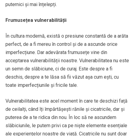
puternici și mai înțelepți.
Frumusețea vulnerabilității
În cultura modernă, există o presiune constantă de a arăta
perfect, de a fi mereu în control și de a ascunde orice
imperfecțiune. Dar adevărata frumusețe vine din
acceptarea vulnerabilității noastre. Vulnerabilitatea nu este
un semn de slăbiciune, ci de curaj. Este despre a fi
deschis, despre a te lăsa să fii văzut așa cum ești, cu
toate imperfecțiunile și fricile tale.
Vulnerabilitatea este acel moment în care te deschizi față
de ceilalți, când îți împărtășești rănile și cicatricile, dar și
puterea de a te ridica din nou. În loc să ne ascundem
slăbiciunile, le putem privi ca pe niște elemente esențiale
ale experiențelor noastre de viață. Cicatricile nu sunt doar