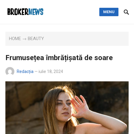
MENU
HOME
→
BEAUTY
Frumusețea îmbrățișată de soare
Redacția
—
iulie 18, 2024