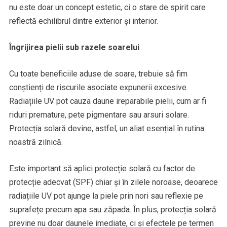
nu este doar un concept estetic, ci o stare de spirit care
reflectă echilibrul dintre exterior și interior.
Îngrijirea pielii sub razele soarelui
Cu toate beneficiile aduse de soare, trebuie să fim
conștienți de riscurile asociate expunerii excesive.
Radiațiile UV pot cauza daune ireparabile pielii, cum ar fi
riduri premature, pete pigmentare sau arsuri solare.
Protecția solară devine, astfel, un aliat esențial în rutina
noastră zilnică.
Este important să aplici protecție solară cu factor de
protecție adecvat (SPF) chiar și în zilele noroase, deoarece
radiațiile UV pot ajunge la piele prin nori sau reflexie pe
suprafețe precum apa sau zăpada. În plus, protecția solară
previne nu doar daunele imediate, ci și efectele pe termen