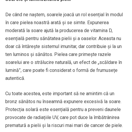
De când ne naștem, soarele joacă un rol esențial în modul
în care pielea noastră arată și se simte. Expunerea
moderată la soare ajută la producerea de vitamina D,
esențială pentru sănătatea pielii și a oaselor. Aceasta nu
doar că întărește sistemul imunitar, dar contribuie și la un
ten luminos și sănătos. Pielea care primește razele
soarelui are o strălucire naturală, un efect de „scăldare în
lumină”, care poate fi considerat o formă de frumusețe
autentică.
Cu toate acestea, este important să ne amintim că un
bronz sănătos nu înseamnă expunere excesivă la soare.
Protecția solară este esențială pentru a preveni daunele
provocate de radiațiile UV, care pot duce la îmbătrânirea
prematură a pielii și la riscuri mai mari de cancer de piele.