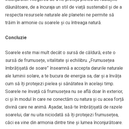
dăunătoare, de a încuraja un stil de viață sustenabil și de a
respecta resursele naturale ale planetei ne permite să
trăim în armonie cu soarele și cu întreaga natură.
Concluzie
Soarele este mai mult decât o sursă de căldură; este o
sursă de frumusețe, vitalitate și echilibru. „Frumusețea
îmbrățișată de soare” înseamnă a accepta darurile naturale
ale luminii solare, a te bucura de energia sa, dar și a învăța
cum să îți protejezi pielea și sănătatea în același timp.
Soarele ne învață că frumusețea nu se află doar în exterior,
ci și în modul în care ne conectăm cu natura și cu acea forță
divină care ne animă. Așadar, lasă-te îmbrățișată de razele
soarelui, dar nu uita niciodată să îți protejezi frumusețea,
căci ea vine din armonia dintre tine și lumea înconjurătoare.