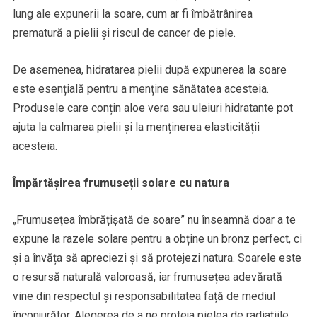
lung ale expunerii la soare, cum ar fi îmbătrânirea
prematură a pielii și riscul de cancer de piele.
De asemenea, hidratarea pielii după expunerea la soare
este esențială pentru a menține sănătatea acesteia.
Produsele care conțin aloe vera sau uleiuri hidratante pot
ajuta la calmarea pielii și la menținerea elasticității
acesteia.
Împărtășirea frumuseții solare cu natura
„Frumusețea îmbrățișată de soare” nu înseamnă doar a te
expune la razele solare pentru a obține un bronz perfect, ci
și a învăța să apreciezi și să protejezi natura. Soarele este
o resursă naturală valoroasă, iar frumusețea adevărată
vine din respectul și responsabilitatea față de mediul
înconjurător. Alegerea de a ne proteja pielea de radiațiile