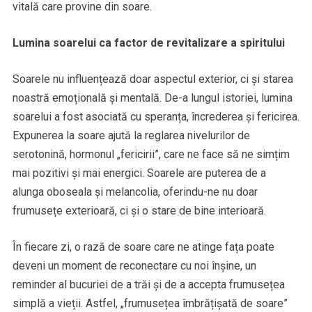
vitală care provine din soare.
Lumina soarelui ca factor de revitalizare a spiritului
Soarele nu influențează doar aspectul exterior, ci și starea
noastră emoțională și mentală. De-a lungul istoriei, lumina
soarelui a fost asociată cu speranța, încrederea și fericirea.
Expunerea la soare ajută la reglarea nivelurilor de
serotonină, hormonul „fericirii”, care ne face să ne simțim
mai pozitivi și mai energici. Soarele are puterea de a
alunga oboseala și melancolia, oferindu-ne nu doar
frumusețe exterioară, ci și o stare de bine interioară.
În fiecare zi, o rază de soare care ne atinge fața poate
deveni un moment de reconectare cu noi înșine, un
reminder al bucuriei de a trăi și de a accepta frumusețea
simplă a vieții. Astfel, „frumusețea îmbrățișată de soare”