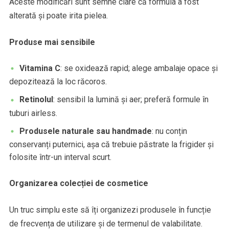
Aceste modificări sunt semne clare că formula a fost
alterată și poate irita pielea.
Produse mai sensibile
Vitamina C
: se oxidează rapid; alege ambalaje opace și
depozitează la loc răcoros.
Retinolul
: sensibil la lumină și aer; preferă formule în
tuburi airless.
Produsele naturale sau handmade
: nu conțin
conservanți puternici, așa că trebuie păstrate la frigider și
folosite într-un interval scurt.
Organizarea colecției de cosmetice
Un truc simplu este să îți organizezi produsele în funcție
de frecvența de utilizare și de termenul de valabilitate.