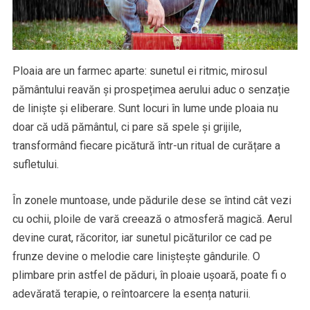
Ploaia are un farmec aparte: sunetul ei ritmic, mirosul
pământului reavăn și prospețimea aerului aduc o senzație
de liniște și eliberare. Sunt locuri în lume unde ploaia nu
doar că udă pământul, ci pare să spele și grijile,
transformând fiecare picătură într-un ritual de curățare a
sufletului.
În zonele muntoase, unde pădurile dese se întind cât vezi
cu ochii, ploile de vară creează o atmosferă magică. Aerul
devine curat, răcoritor, iar sunetul picăturilor ce cad pe
frunze devine o melodie care liniștește gândurile. O
plimbare prin astfel de păduri, în ploaie ușoară, poate fi o
adevărată terapie, o reîntoarcere la esența naturii.