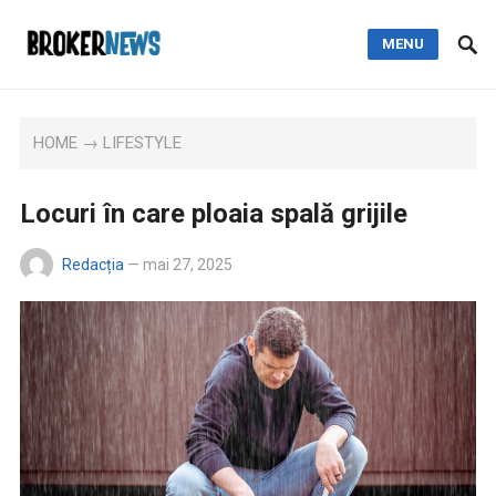
MENU
HOME
→
LIFESTYLE
Locuri în care ploaia spală grijile
Redacția
—
mai 27, 2025