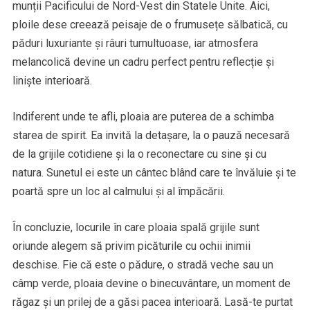
munții Pacificului de Nord-Vest din Statele Unite. Aici,
ploile dese creează peisaje de o frumusețe sălbatică, cu
păduri luxuriante și râuri tumultuoase, iar atmosfera
melancolică devine un cadru perfect pentru reflecție și
liniște interioară.
Indiferent unde te afli, ploaia are puterea de a schimba
starea de spirit. Ea invită la detașare, la o pauză necesară
de la grijile cotidiene și la o reconectare cu sine și cu
natura. Sunetul ei este un cântec blând care te învăluie și te
poartă spre un loc al calmului și al împăcării.
În concluzie, locurile în care ploaia spală grijile sunt
oriunde alegem să privim picăturile cu ochii inimii
deschise. Fie că este o pădure, o stradă veche sau un
câmp verde, ploaia devine o binecuvântare, un moment de
răgaz și un prilej de a găsi pacea interioară. Lasă-te purtat