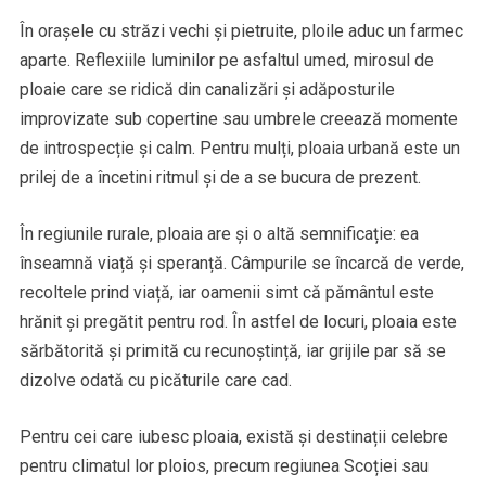
În orașele cu străzi vechi și pietruite, ploile aduc un farmec
aparte. Reflexiile luminilor pe asfaltul umed, mirosul de
ploaie care se ridică din canalizări și adăposturile
improvizate sub copertine sau umbrele creează momente
de introspecție și calm. Pentru mulți, ploaia urbană este un
prilej de a încetini ritmul și de a se bucura de prezent.
În regiunile rurale, ploaia are și o altă semnificație: ea
înseamnă viață și speranță. Câmpurile se încarcă de verde,
recoltele prind viață, iar oamenii simt că pământul este
hrănit și pregătit pentru rod. În astfel de locuri, ploaia este
sărbătorită și primită cu recunoștință, iar grijile par să se
dizolve odată cu picăturile care cad.
Pentru cei care iubesc ploaia, există și destinații celebre
pentru climatul lor ploios, precum regiunea Scoției sau