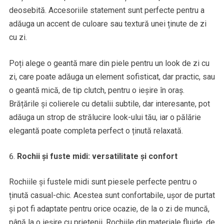
deosebită. Accesoriile statement sunt perfecte pentru a
adăuga un accent de culoare sau textură unei ținute de zi
cu zi.
Poți alege o geantă mare din piele pentru un look de zi cu
zi, care poate adăuga un element sofisticat, dar practic, sau
o geantă mică, de tip clutch, pentru o ieșire în oraș.
Brățările și colierele cu detalii subtile, dar interesante, pot
adăuga un strop de strălucire look-ului tău, iar o pălărie
elegantă poate completa perfect o ținută relaxată.
Rochii și fuste midi: versatilitate și confort
Rochiile și fustele midi sunt piesele perfecte pentru o
ținută casual-chic. Acestea sunt confortabile, ușor de purtat
și pot fi adaptate pentru orice ocazie, de la o zi de muncă,
până la o ieșire cu prietenii. Rochiile din materiale fluide, de