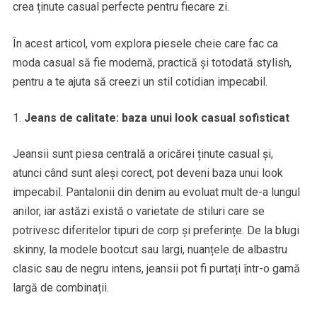
crea ținute casual perfecte pentru fiecare zi.
În acest articol, vom explora piesele cheie care fac ca
moda casual să fie modernă, practică și totodată stylish,
pentru a te ajuta să creezi un stil cotidian impecabil.
Jeans de calitate: baza unui look casual sofisticat
Jeansii sunt piesa centrală a oricărei ținute casual și,
atunci când sunt aleși corect, pot deveni baza unui look
impecabil. Pantalonii din denim au evoluat mult de-a lungul
anilor, iar astăzi există o varietate de stiluri care se
potrivesc diferitelor tipuri de corp și preferințe. De la blugi
skinny, la modele bootcut sau largi, nuanțele de albastru
clasic sau de negru intens, jeansii pot fi purtați într-o gamă
largă de combinații.