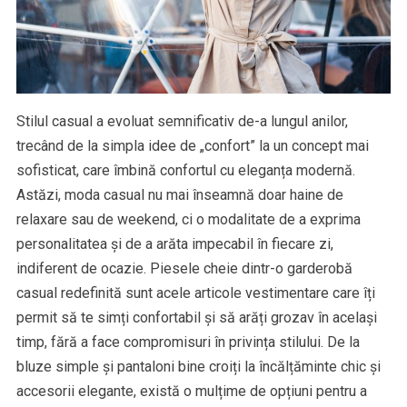
Stilul casual a evoluat semnificativ de-a lungul anilor,
trecând de la simpla idee de „confort” la un concept mai
sofisticat, care îmbină confortul cu eleganța modernă.
Astăzi, moda casual nu mai înseamnă doar haine de
relaxare sau de weekend, ci o modalitate de a exprima
personalitatea și de a arăta impecabil în fiecare zi,
indiferent de ocazie. Piesele cheie dintr-o garderobă
casual redefinită sunt acele articole vestimentare care îți
permit să te simți confortabil și să arăți grozav în același
timp, fără a face compromisuri în privința stilului. De la
bluze simple și pantaloni bine croiți la încălțăminte chic și
accesorii elegante, există o mulțime de opțiuni pentru a