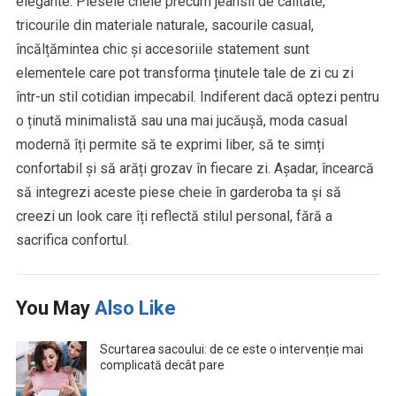
elegante. Piesele cheie precum jeansii de calitate,
tricourile din materiale naturale, sacourile casual,
încălțămintea chic și accesoriile statement sunt
elementele care pot transforma ținutele tale de zi cu zi
într-un stil cotidian impecabil. Indiferent dacă optezi pentru
o ținută minimalistă sau una mai jucăușă, moda casual
modernă îți permite să te exprimi liber, să te simți
confortabil și să arăți grozav în fiecare zi. Așadar, încearcă
să integrezi aceste piese cheie în garderoba ta și să
creezi un look care îți reflectă stilul personal, fără a
sacrifica confortul.
You May
Also Like
Scurtarea sacoului: de ce este o intervenție mai
complicată decât pare