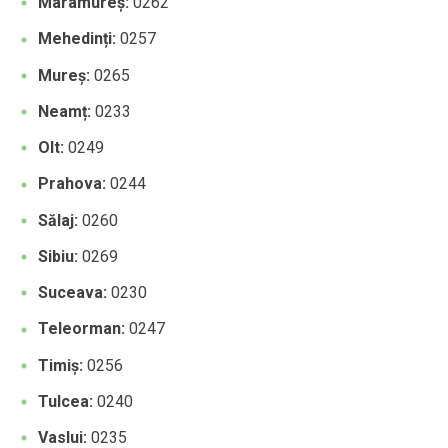
Maramureș:
0262
Mehedinți:
0257
Mureș:
0265
Neamț:
0233
Olt:
0249
Prahova:
0244
Sălaj:
0260
Sibiu:
0269
Suceava:
0230
Teleorman:
0247
Timiș:
0256
Tulcea:
0240
Vaslui:
0235