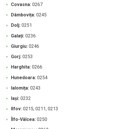
Covasna:
0267
Dâmbovița:
0245
Dolj:
0251
Galați:
0236
Giurgiu:
0246
Gorj:
0253
Harghita:
0266
Hunedoara:
0254
Ialomița:
0243
Iași:
0232
Ilfov:
0215, 0211, 0213
Îlfo-Vâlcea:
0250