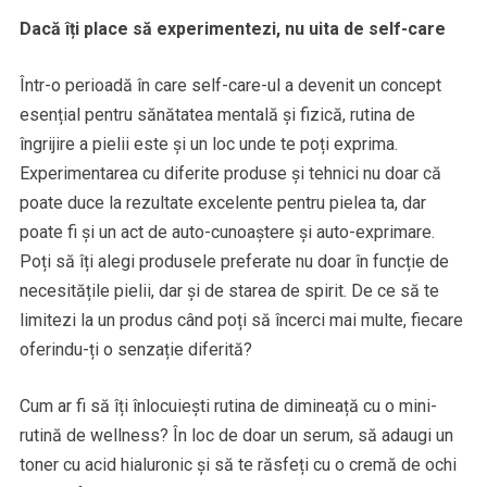
Dacă îți place să experimentezi, nu uita de self-care
Într-o perioadă în care self-care-ul a devenit un concept
esențial pentru sănătatea mentală și fizică, rutina de
îngrijire a pielii este și un loc unde te poți exprima.
Experimentarea cu diferite produse și tehnici nu doar că
poate duce la rezultate excelente pentru pielea ta, dar
poate fi și un act de auto-cunoaștere și auto-exprimare.
Poți să îți alegi produsele preferate nu doar în funcție de
necesitățile pielii, dar și de starea de spirit. De ce să te
limitezi la un produs când poți să încerci mai multe, fiecare
oferindu-ți o senzație diferită?
Cum ar fi să îți înlocuiești rutina de dimineață cu o mini-
rutină de wellness? În loc de doar un serum, să adaugi un
toner cu acid hialuronic și să te răsfeți cu o cremă de ochi