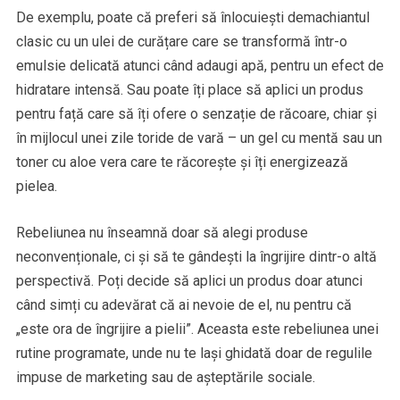
De exemplu, poate că preferi să înlocuiești demachiantul
clasic cu un ulei de curățare care se transformă într-o
emulsie delicată atunci când adaugi apă, pentru un efect de
hidratare intensă. Sau poate îți place să aplici un produs
pentru față care să îți ofere o senzație de răcoare, chiar și
în mijlocul unei zile toride de vară – un gel cu mentă sau un
toner cu aloe vera care te răcorește și îți energizează
pielea.
Rebeliunea nu înseamnă doar să alegi produse
neconvenționale, ci și să te gândești la îngrijire dintr-o altă
perspectivă. Poți decide să aplici un produs doar atunci
când simți cu adevărat că ai nevoie de el, nu pentru că
„este ora de îngrijire a pielii”. Aceasta este rebeliunea unei
rutine programate, unde nu te lași ghidată doar de regulile
impuse de marketing sau de așteptările sociale.