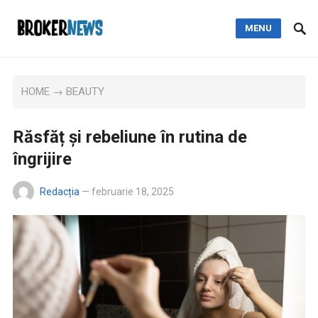
MENU
HOME
→
BEAUTY
Răsfăț și rebeliune în rutina de
îngrijire
Redacția
—
februarie 18, 2025