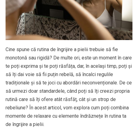
Cine spune că rutina de îngrijire a pielii trebuie să fie
monotonă sau rigidă? De multe ori, este un moment în care
te poți exprima și te poți răsfăța, dar, în același timp, poți și
să îți dai voie să fii puțin rebelă, să încalci regulile
tradiționale și să te joci cu abordări neconvenționale. De ce
să urmezi doar standardele, când poți să îți creezi propria
rutină care să îți ofere atât răsfăț, cât și un strop de
rebeliune? În acest articol, vom explora cum poți combina
momente de relaxare cu elemente îndrăznețe în rutina ta
de îngrijire a pielii.