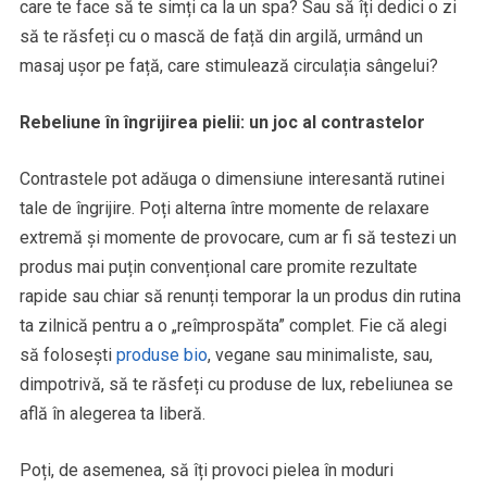
care te face să te simți ca la un spa? Sau să îți dedici o zi
să te răsfeți cu o mască de față din argilă, urmând un
masaj ușor pe față, care stimulează circulația sângelui?
Rebeliune în îngrijirea pielii: un joc al contrastelor
Contrastele pot adăuga o dimensiune interesantă rutinei
tale de îngrijire. Poți alterna între momente de relaxare
extremă și momente de provocare, cum ar fi să testezi un
produs mai puțin convențional care promite rezultate
rapide sau chiar să renunți temporar la un produs din rutina
ta zilnică pentru a o „reîmprospăta” complet. Fie că alegi
să folosești
produse bio
, vegane sau minimaliste, sau,
dimpotrivă, să te răsfeți cu produse de lux, rebeliunea se
află în alegerea ta liberă.
Poți, de asemenea, să îți provoci pielea în moduri