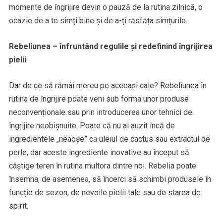
momente de îngrijire devin o pauză de la rutina zilnică, o
ocazie de a te simți bine și de a-ți răsfăța simțurile.
Rebeliunea – înfruntând regulile și redefinind îngrijirea
pielii
Dar de ce să rămâi mereu pe aceeași cale? Rebeliunea în
rutina de îngrijire poate veni sub forma unor produse
neconvenționale sau prin introducerea unor tehnici de
îngrijire neobișnuite. Poate că nu ai auzit încă de
ingredientele „neaoșe” ca uleiul de cactus sau extractul de
perle, dar aceste ingrediente inovative au început să
câștige teren în rutina multora dintre noi. Rebelia poate
însemna, de asemenea, să încerci să schimbi produsele în
funcție de sezon, de nevoile pielii tale sau de starea de
spirit.