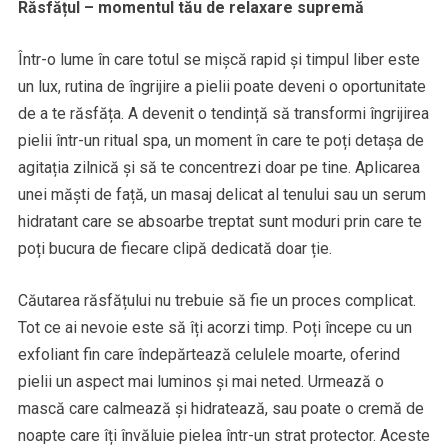
Răsfățul – momentul tău de relaxare supremă
Într-o lume în care totul se mișcă rapid și timpul liber este
un lux, rutina de îngrijire a pielii poate deveni o oportunitate
de a te răsfăța. A devenit o tendință să transformi îngrijirea
pielii într-un ritual spa, un moment în care te poți detașa de
agitația zilnică și să te concentrezi doar pe tine. Aplicarea
unei măști de față, un masaj delicat al tenului sau un serum
hidratant care se absoarbe treptat sunt moduri prin care te
poți bucura de fiecare clipă dedicată doar ție.
Căutarea răsfățului nu trebuie să fie un proces complicat.
Tot ce ai nevoie este să îți acorzi timp. Poți începe cu un
exfoliant fin care îndepărtează celulele moarte, oferind
pielii un aspect mai luminos și mai neted. Urmează o
mască care calmează și hidratează, sau poate o cremă de
noapte care îți învăluie pielea într-un strat protector. Aceste