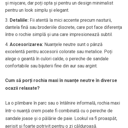
și mișcare, dar poți opta și pentru un design minimalist
pentru un look simplu și elegant.
Detaliile:
Fii atentă la mici accente precum nasturii,
dantela fină sau broderiile discrete, care pot face diferența
între o rochie simplă și una care impresionează subtil.
Accesorizarea:
Nuanțele neutre sunt o pânză
excelentă pentru accesorii colorate sau metalice. Poți
alege o geantă în culori calde, o pereche de sandale
confortabile sau bijuterii fine din aur sau argint.
Cum să porți rochia maxi în nuanțe neutre în diverse
ocazii relaxate?
La o plimbare în parc sau o întâlnire informală, rochia maxi
într-o nuanță crem poate fi combinată cu o pereche de
sandale joase și o pălărie de paie. Lookul va fi proaspăt,
aerisit și foarte potrivit pentru o zi călduroasă.