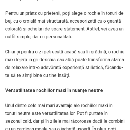
Pentru un prânz cu prietenii, poți alege o rochie în tonuri de
bej, cu o croială mai structurată, accesorizată cu o geantă
colorată și ochelari de soare statement. Astfel, vei avea un
outfit simplu, dar cu personalitate.
Chiar și pentru o zi petrecută acasă sau în grădină, o rochie
maxi lejeră în gri deschis sau albă poate transforma starea
de relaxare într-o adevărată experiență stilistică, făcându-
te să te simți bine cu tine însăți.
Versatilitatea rochiilor maxi în nuanțe neutre
Unul dintre cele mai mari avantaje ale rochiilor maxi în
tonuri neutre este versatilitatea lor. Pot fi purtate în
sezonul cald, dar și în zilele mai răcoroase dacă le combini
cu un cardigan moale sau o jachetă ușoară. În plus, poți