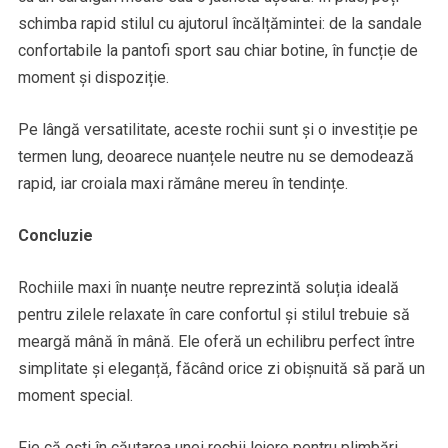
schimba rapid stilul cu ajutorul încălțămintei: de la sandale
confortabile la pantofi sport sau chiar botine, în funcție de
moment și dispoziție.
Pe lângă versatilitate, aceste rochii sunt și o investiție pe
termen lung, deoarece nuanțele neutre nu se demodează
rapid, iar croiala maxi rămâne mereu în tendințe.
Concluzie
Rochiile maxi în nuanțe neutre reprezintă soluția ideală
pentru zilele relaxate în care confortul și stilul trebuie să
meargă mână în mână. Ele oferă un echilibru perfect între
simplitate și eleganță, făcând orice zi obișnuită să pară un
moment special.
Fie că ești în căutarea unei rochii lejere pentru plimbări