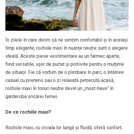
În zilele în care dorim să ne simțim confortabil și în același
timp elegante, rochiile maxi în nuanțe neutre sunt o alegere
ideală. Aceste piese vestimentare au un farmec aparte,
fiind versatile, ușor de purtat și potrivite pentru o mulțime
de situații. Fie că vorbim de o plimbare în parc, o întâlnire
casual cu prietenii sau o zi relaxată petrecută acasă,
rochiile maxi în tonuri neutre devin un „must-have” în
garderoba oricărei femei.
De ce rochiile maxi?
Rochiile maxi, cu croiala lor lungă și fluidă, oferă confort,