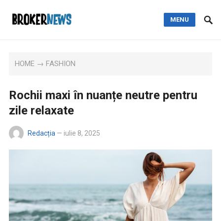
MENU
HOME
→
FASHION
Rochii maxi în nuanțe neutre pentru
zile relaxate
Redacția
—
iulie 8, 2025