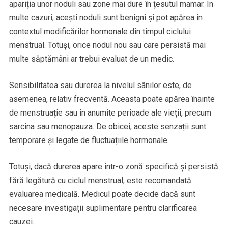
apariția unor noduli sau zone mai dure în țesutul mamar. În
multe cazuri, acești noduli sunt benigni și pot apărea în
contextul modificărilor hormonale din timpul ciclului
menstrual. Totuși, orice nodul nou sau care persistă mai
multe săptămâni ar trebui evaluat de un medic.
Sensibilitatea sau durerea la nivelul sânilor este, de
asemenea, relativ frecventă. Aceasta poate apărea înainte
de menstruație sau în anumite perioade ale vieții, precum
sarcina sau menopauza. De obicei, aceste senzații sunt
temporare și legate de fluctuațiile hormonale.
Totuși, dacă durerea apare într-o zonă specifică și persistă
fără legătură cu ciclul menstrual, este recomandată
evaluarea medicală. Medicul poate decide dacă sunt
necesare investigații suplimentare pentru clarificarea
cauzei.