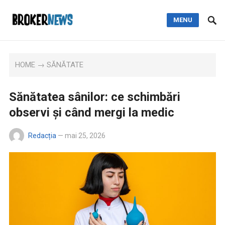
MENU
HOME
→
SĂNĂTATE
Sănătatea sânilor: ce schimbări
observi și când mergi la medic
Redacția
—
mai 25, 2026