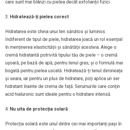
care sunt mai blânzi cu pielea decât exfolianții fizici.
Hidratează-ți pielea corect
Hidratarea este cheia unui ten sănătos și luminos.
Indiferent de tipul de piele, hidratarea joacă un rol esențial
în menținerea elasticității și sănătății acesteia. Alege o
cremă hidratantă potrivită tipului tău de piele – o cremă
ușoară, pe bază de apă, pentru tenul gras, și o formulă mai
bogată pentru pielea uscată. Hidratează-ți tenul dimineața
și seara, iar pentru un plus de hidratare, poți aplica un ser
hidratant înainte de crema de față. Serumurile care conțin
acid hialuronic sunt ideale pentru o hidratare intensă.
Nu uita de protecția solară
Protecția solară este unul dintre cei mai importanți pași în