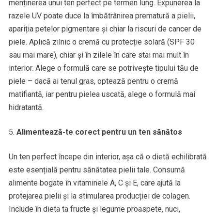
menținerea unui ten perfect pe termen lung. Expunerea la
razele UV poate duce la îmbătrânirea prematură a pielii,
apariția petelor pigmentare și chiar la riscuri de cancer de
piele. Aplică zilnic o cremă cu protecție solară (SPF 30
sau mai mare), chiar și în zilele în care stai mai mult în
interior. Alege o formulă care se potrivește tipului tău de
piele – dacă ai tenul gras, optează pentru o cremă
matifiantă, iar pentru pielea uscată, alege o formulă mai
hidratantă.
Alimentează-te corect pentru un ten sănătos
Un ten perfect începe din interior, așa că o dietă echilibrată
este esențială pentru sănătatea pielii tale. Consumă
alimente bogate în vitaminele A, C și E, care ajută la
protejarea pielii și la stimularea producției de colagen.
Include în dieta ta fructe și legume proaspete, nuci,