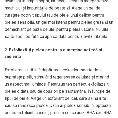
acumulat în timpul nopții, iar seara, aceasta îndepărtează
machiajul și impuritățile de peste zi. Alege un gel de
curățare potrivit tipului tău de piele: unul delicat pentru
pielea sensibilă, un gel mai intens pentru pielea grasă și un
demachiant pe bază de ulei pentru pielea uscată. Nu uita
să te speli pe față cu apă călduță pentru a evita iritațiile.
Exfoliază-ți pielea pentru a o menține netedă și
radiantă
Exfolierea ajută la îndepărtarea celulelor moarte de la
suprafața pielii, stimulând regenerarea celulară și oferind
un aspect mai luminos. Pentru un ten perfect, exfoliază-ți
pielea o dată sau de două ori pe săptămână, în funcție de
tipul de piele. Alege un exfoliant delicat, care să nu irite
sau să rănească pielea. Dacă ai pielea sensibilă, optează
pentru exfolianți chimici, precum cei cu acizi AHA sau BHA,