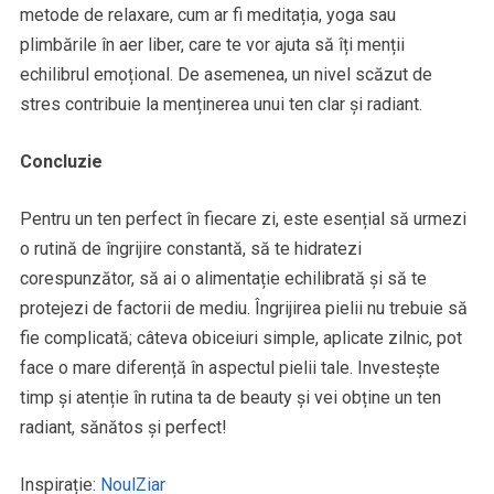
metode de relaxare, cum ar fi meditația, yoga sau
plimbările în aer liber, care te vor ajuta să îți menții
echilibrul emoțional. De asemenea, un nivel scăzut de
stres contribuie la menținerea unui ten clar și radiant.
Concluzie
Pentru un ten perfect în fiecare zi, este esențial să urmezi
o rutină de îngrijire constantă, să te hidratezi
corespunzător, să ai o alimentație echilibrată și să te
protejezi de factorii de mediu. Îngrijirea pielii nu trebuie să
fie complicată; câteva obiceiuri simple, aplicate zilnic, pot
face o mare diferență în aspectul pielii tale. Investește
timp și atenție în rutina ta de beauty și vei obține un ten
radiant, sănătos și perfect!
Inspirație:
NoulZiar