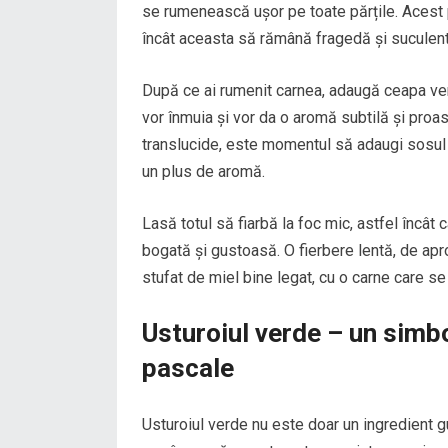
se rumenească ușor pe toate părțile. Acest pro
încât aceasta să rămână fragedă și suculentă 
După ce ai rumenit carnea, adaugă ceapa verd
vor înmuia și vor da o aromă subtilă și proa
translucide, este momentul să adaugi sosul d
un plus de aromă.
Lasă totul să fiarbă la foc mic, astfel încâ
bogată și gustoasă. O fierbere lentă, de apr
stufat de miel bine legat, cu o carne care s
Usturoiul verde – un simbol
pascale
Usturoiul verde nu este doar un ingredient gu