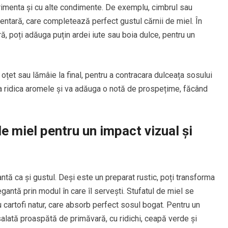
erimenta și cu alte condimente. De exemplu, cimbrul sau
ntară, care completează perfect gustul cărnii de miel. În
ă, poți adăuga puțin ardei iute sau boia dulce, pentru un
 oțet sau lămâie la final, pentru a contracara dulceața sosului
 va ridica aromele și va adăuga o notă de prospețime, făcând
e miel pentru un impact vizual și
ntă ca și gustul. Deși este un preparat rustic, poți transforma
gantă prin modul în care îl servești. Stufatul de miel se
 cartofi natur, care absorb perfect sosul bogat. Pentru un
 salată proaspătă de primăvară, cu ridichi, ceapă verde și