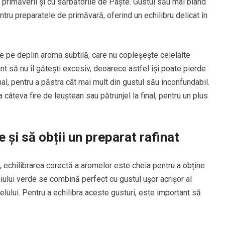
primăverii și cu sărbătorile de Paște. Gustul său mai blând
entru preparatele de primăvară, oferind un echilibru delicat în
uie pe deplin aroma subtilă, care nu copleșește celelalte
nt să nu îl gătești excesiv, deoarece astfel își poate pierde
al, pentru a păstra cât mai mult din gustul său inconfundabil.
 câteva fire de leuștean sau pătrunjel la final, pentru un plus
 și să obții un preparat rafinat
, echilibrarea corectă a aromelor este cheia pentru a obține
roiului verde se combină perfect cu gustul ușor acrișor al
elului. Pentru a echilibra aceste gusturi, este important să