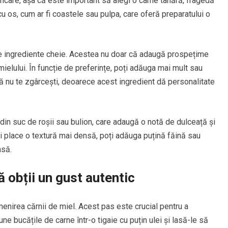
ncare, așa că este important să alegi o carne tânără, fragedă
u os, cum ar fi coastele sau pulpa, care oferă preparatului o
te ingrediente cheie. Acestea nu doar că adaugă prospețime
mielului. În funcție de preferințe, poți adăuga mai mult sau
ă nu te zgârcești, deoarece acest ingredient dă personalitate
din suc de roșii sau bulion, care adaugă o notă de dulceață și
ți place o textură mai densă, poți adăuga puțină făină sau
nsă.
ă obții un gust autentic
menirea cărnii de miel. Acest pas este crucial pentru a
e bucățile de carne într-o tigaie cu puțin ulei și lasă-le să