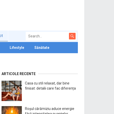
ct
Lifestyle
Sănătate
ARTICOLE RECENTE
Casa cu stil relaxat, dar bine
finisat: detalii care fac diferența
Roșul cărămiziu aduce energie
fără intensitatea nuanțelor