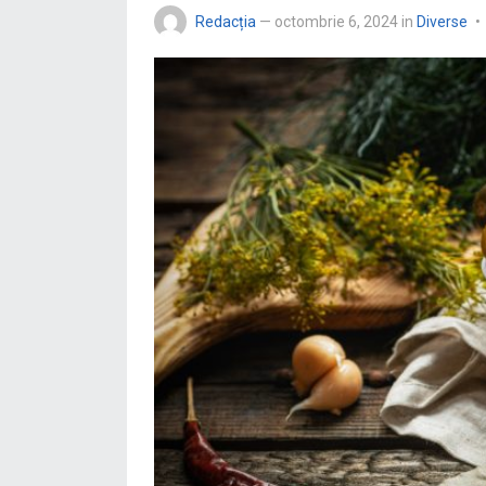
Redacția
—
octombrie 6, 2024
in
Diverse
•