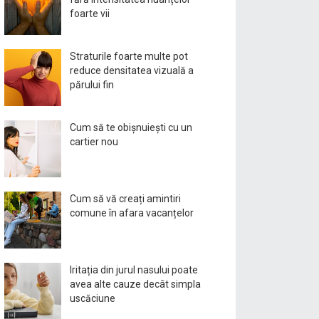
foarte vii
Straturile foarte multe pot
reduce densitatea vizuală a
părului fin
Cum să te obișnuiești cu un
cartier nou
Cum să vă creați amintiri
comune în afara vacanțelor
Iritația din jurul nasului poate
avea alte cauze decât simpla
uscăciune