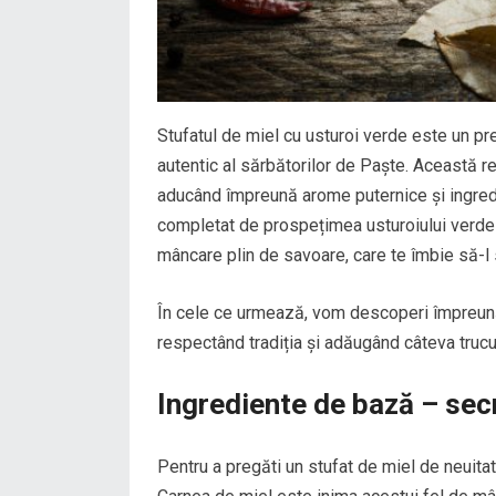
Stufatul de miel cu usturoi verde este un pr
autentic al sărbătorilor de Paște. Această re
aducând împreună arome puternice și ingred
completat de prospețimea usturoiului verde ș
mâncare plin de savoare, care te îmbie să-l s
În cele ce urmează, vom descoperi împreună
respectând tradiția și adăugând câteva trucu
Ingrediente de bază – secr
Pentru a pregăti un stufat de miel de neuitat