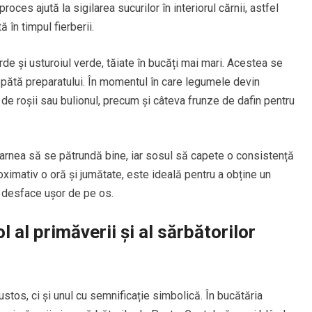
ces ajută la sigilarea sucurilor în interiorul cărnii, astfel
în timpul fierberii.
e și usturoiul verde, tăiate în bucăți mai mari. Acestea se
spătă preparatului. În momentul în care legumele devin
e roșii sau bulionul, precum și câteva frunze de dafin pentru
t carnea să se pătrundă bine, iar sosul să capete o consistență
oximativ o oră și jumătate, este ideală pentru a obține un
e desface ușor de pe os.
 al primăverii și al sărbătorilor
stos, ci și unul cu semnificație simbolică. În bucătăria