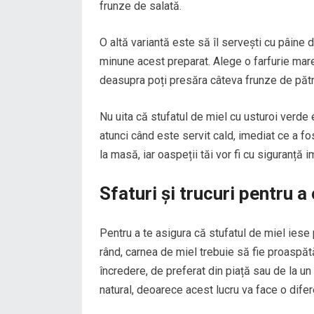
frunze de salată.
O altă variantă este să îl servești cu pâin
minune acest preparat. Alege o farfurie mare,
deasupra poți presăra câteva frunze de pătru
Nu uita că stufatul de miel cu usturoi verde
atunci când este servit cald, imediat ce a f
la masă, iar oaspeții tăi vor fi cu siguranță 
Sfaturi și trucuri pentru a
Pentru a te asigura că stufatul de miel iese p
rând, carnea de miel trebuie să fie proaspăt
încredere, de preferat din piață sau de la un
natural, deoarece acest lucru va face o difere