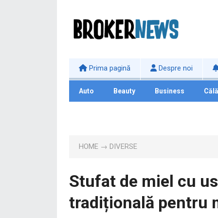
Prima pagină
Despre noi
Auto
Beauty
Business
Călă
Tehnologie
HOME
→
DIVERSE
Stufat de miel cu us
tradițională pentru