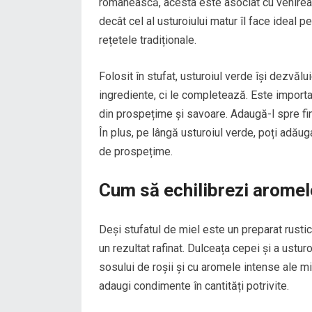
românească, acesta este asociat cu venirea 
decât cel al usturoiului matur îl face ideal p
rețetele tradiționale.
Folosit în stufat, usturoiul verde își dezvăl
ingrediente, ci le completează. Este importa
din prospețime și savoare. Adaugă-l spre fin
În plus, pe lângă usturoiul verde, poți adăuga
de prospețime.
Cum să echilibrezi aromele
Deși stufatul de miel este un preparat rustic
un rezultat rafinat. Dulceața cepei și a ustu
sosului de roșii și cu aromele intense ale mi
adaugi condimente în cantități potrivite.