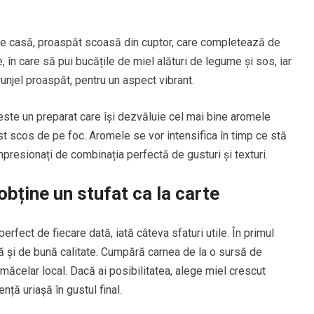
e de casă, proaspăt scoasă din cuptor, care completează de
 în care să pui bucățile de miel alături de legume și sos, iar
njel proaspăt, pentru un aspect vibrant.
 este un preparat care își dezvăluie cel mai bine aromele
ost scos de pe foc. Aromele se vor intensifica în timp ce stă
impresionați de combinația perfectă de gusturi și texturi.
 obține un stufat ca la carte
erfect de fiecare dată, iată câteva sfaturi utile. În primul
ă și de bună calitate. Cumpără carnea de la o sursă de
 măcelar local. Dacă ai posibilitatea, alege miel crescut
nță uriașă în gustul final.