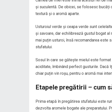
Carnea de miel este inima acestui fel de mâ
și suculentă. De obicei, se folosesc bucăți c
textură și o aromă aparte.
Usturoiul verde și ceapa verde sunt celelal
și savoare, dar echilibrează gustul bogat al 
mai puțin usturoi, însă recomandarea este s
stufatului.
Sosul în care se gătește mielul este format 
aciditate, îmbinând perfect gusturile. Dacă î
chiar puțin vin roșu, pentru o aromă mai inte
Etapele pregătirii – cum s
Prima etapă în pregătirea stufatului este ru
dezvolta aromele bogate ale preparatului. Pun