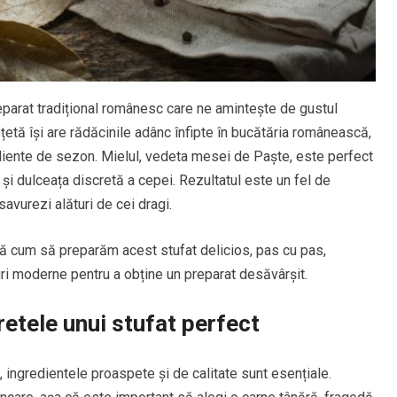
eparat tradițional românesc care ne amintește de gustul
țetă își are rădăcinile adânc înfipte în bucătăria românească,
iente de sezon. Mielul, vedeta mesei de Paște, este perfect
i dulceața discretă a cepei. Rezultatul este un fel de
avurezi alături de cei dragi.
 cum să preparăm acest stufat delicios, pas cu pas,
ri moderne pentru a obține un preparat desăvârșit.
etele unui stufat perfect
, ingredientele proaspete și de calitate sunt esențiale.