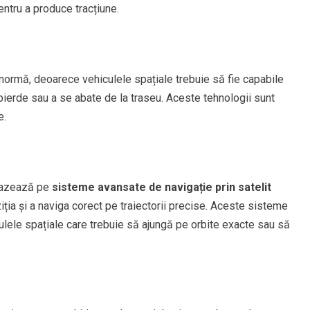
ntru a produce tracțiune.
normă, deoarece vehiculele spațiale trebuie să fie capabile
e pierde sau a se abate de la traseu. Aceste tehnologii sunt
e.
e bazează pe
sisteme avansate de navigație prin satelit
ziția și a naviga corect pe traiectorii precise. Aceste sisteme
culele spațiale care trebuie să ajungă pe orbite exacte sau să