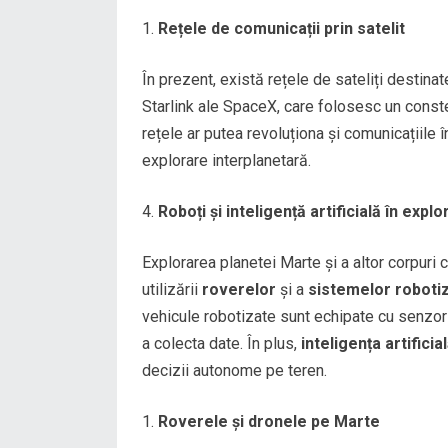
Rețele de comunicații prin satelit
În prezent, există rețele de sateliți destina
Starlink ale SpaceX, care folosesc un constel
rețele ar putea revoluționa și comunicațiile 
explorare interplanetară.
Roboți și inteligență artificială în expl
Explorarea planetei Marte și a altor corpuri c
utilizării
roverelor
și a
sistemelor roboti
vehicule robotizate sunt echipate cu senzori
a colecta date. În plus,
inteligența artificial
decizii autonome pe teren.
Roverele și dronele pe Marte