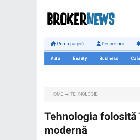
Prima pagină
Despre noi
Auto
Beauty
Business
Călă
Tehnologie
HOME
→
TEHNOLOGIE
Tehnologia folosită 
modernă