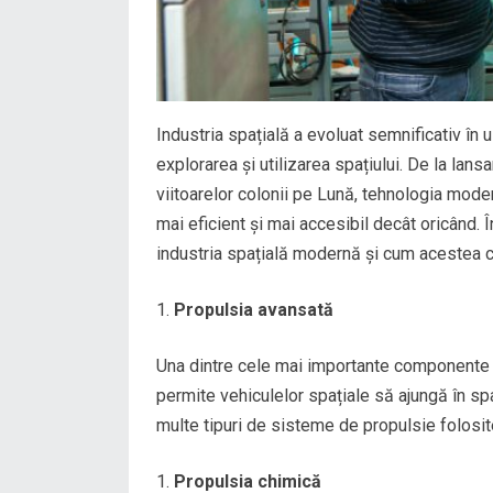
Industria spațială a evoluat semnificativ în ul
explorarea și utilizarea spațiului. De la lans
viitoarelor colonii pe Lună, tehnologia moder
mai eficient și mai accesibil decât oricând. Î
industria spațială modernă și cum acestea co
Propulsia avansată
Una dintre cele mai importante componente a
permite vehiculelor spațiale să ajungă în sp
multe tipuri de sisteme de propulsie folosite
Propulsia chimică