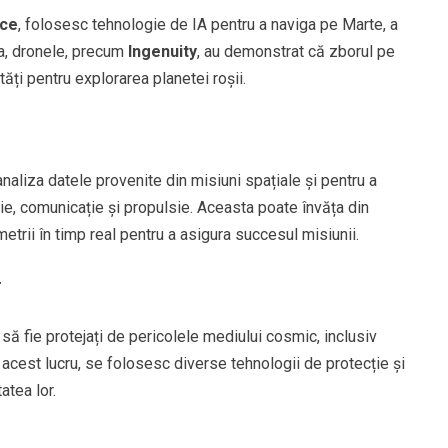
ce
, folosesc tehnologie de IA pentru a naviga pe Marte, a
a, dronele, precum
Ingenuity
, au demonstrat că zborul pe
ăți pentru explorarea planetei roșii.
 analiza datele provenite din misiuni spațiale și pentru a
e, comunicație și propulsie. Aceasta poate învăța din
etrii în timp real pentru a asigura succesul misiunii.
r
 să fie protejați de pericolele mediului cosmic, inclusiv
u acest lucru, se folosesc diverse tehnologii de protecție și
atea lor.