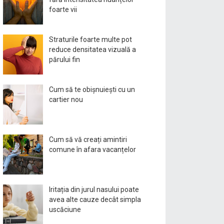
foarte vii
Straturile foarte multe pot
reduce densitatea vizuală a
părului fin
Cum să te obișnuiești cu un
cartier nou
Cum să vă creați amintiri
comune în afara vacanțelor
Iritația din jurul nasului poate
avea alte cauze decât simpla
uscăciune