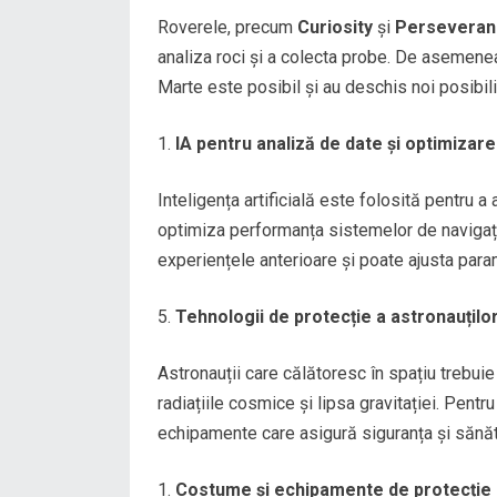
Roverele, precum
Curiosity
și
Perseveran
analiza roci și a colecta probe. De asemene
Marte este posibil și au deschis noi posibilit
IA pentru analiză de date și optimizare
Inteligența artificială este folosită pentru a
optimiza performanța sistemelor de navigați
experiențele anterioare și poate ajusta param
Tehnologii de protecție a astronauțilo
Astronauții care călătoresc în spațiu trebuie
radiațiile cosmice și lipsa gravitației. Pentr
echipamente care asigură siguranța și sănăt
Costume și echipamente de protecție