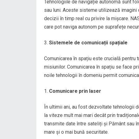
Tehnologiile de navigație autonomă sunt folo
sau luni. Aceste sisteme utilizează imagini 
decizii în timp real cu privire la mișcare. 
care pot naviga autonom pe suprafețe necu
Sistemele de comunicații spațiale
Comunicarea în spațiu este crucială pentru t
misiunilor. Comunicarea în spațiu se face prin
noile tehnologii în domeniu permit comunicați
Comunicare prin laser
În ultimii ani, au fost dezvoltate tehnologii 
la viteze mult mai mari decât prin tradițion
transmite date între sateliți și Pământ sau î
mare și o mai bună securitate.