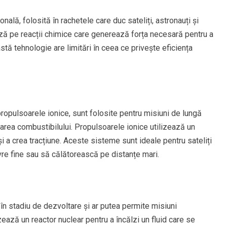
ală, folosită în rachetele care duc sateliți, astronauți și
ză pe reacții chimice care generează forța necesară pentru a
astă tehnologie are limitări în ceea ce privește eficiența
propulsoarele ionice, sunt folosite pentru misiuni de lungă
ilizarea combustibilului. Propulsoarele ionice utilizează un
i a crea tracțiune. Aceste sisteme sunt ideale pentru sateliți
re fine sau să călătorească pe distanțe mari.
în stadiu de dezvoltare și ar putea permite misiuni
zează un reactor nuclear pentru a încălzi un fluid care se