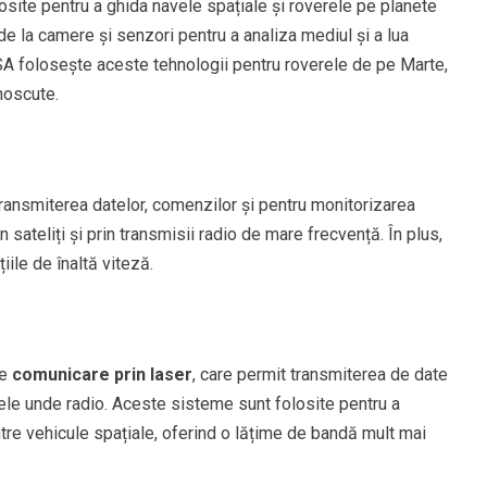
site pentru a ghida navele spațiale și roverele pe planete
de la camere și senzori pentru a analiza mediul și a lua
NASA folosește aceste tehnologii pentru roverele de pe Marte,
noscute.
ransmiterea datelor, comenzilor și pentru monitorizarea
 sateliți și prin transmisii radio de mare frecvență. În plus,
ile de înaltă viteză.
de
comunicare prin laser
, care permit transmiterea de date
alele unde radio. Aceste sisteme sunt folosite pentru a
ntre vehicule spațiale, oferind o lățime de bandă mult mai