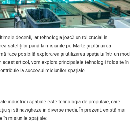
timele decenii, iar tehnologia joacă un rol crucial în
area sateliților până la misiunile pe Marte și plănuirea
nă face posibilă explorarea și utilizarea spațiului într-un mod
n acest articol, vom explora principalele tehnologii folosite în
ntribuie la succesul misiunilor spațiale.
le industriei spațiale este tehnologia de propulsie, care
ațiu și să navigheze în diverse medii. În prezent, există mai
 în misiunile spațiale: