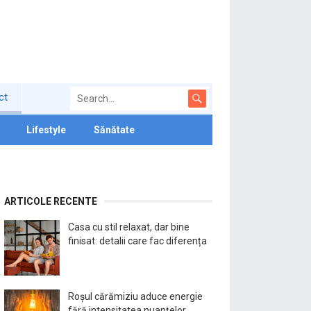
ct
Lifestyle
Sănătate
ARTICOLE RECENTE
Casa cu stil relaxat, dar bine
finisat: detalii care fac diferența
Roșul cărămiziu aduce energie
fără intensitatea nuanțelor