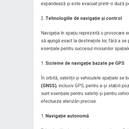
expandează și este evacuat printr-o duză pe
Tehnologiile de navigație și control
Navigația în spațiu reprezintă o provocare e
să ajungă exact la destinațiile lor, fără a s
esențiale pentru succesul misiunilor spațial
Sisteme de navigație bazate pe GPS
În orbită, sateliții și vehiculele spațiale s
(GNSS)
, inclusiv GPS, pentru a-și stabili po
sunt esențiale pentru sateliți și pentru vehi
efectueze aterizări precise.
Navigație autonomă