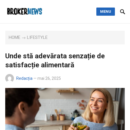
MENU
HOME
→
LIFESTYLE
Unde stă adevărata senzație de
satisfacție alimentară
Redacția
—
mai 26, 2025