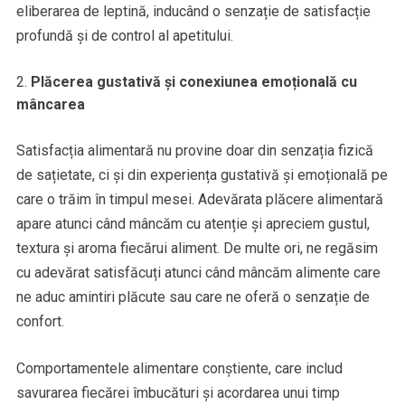
eliberarea de leptină, inducând o senzație de satisfacție
profundă și de control al apetitului.
Plăcerea gustativă și conexiunea emoțională cu
mâncarea
Satisfacția alimentară nu provine doar din senzația fizică
de sațietate, ci și din experiența gustativă și emoțională pe
care o trăim în timpul mesei. Adevărata plăcere alimentară
apare atunci când mâncăm cu atenție și apreciem gustul,
textura și aroma fiecărui aliment. De multe ori, ne regăsim
cu adevărat satisfăcuți atunci când mâncăm alimente care
ne aduc amintiri plăcute sau care ne oferă o senzație de
confort.
Comportamentele alimentare conștiente, care includ
savurarea fiecărei îmbucături și acordarea unui timp