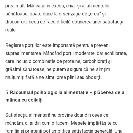
prea mult. Mâncatul în exces, chiar și al alimentelor
sănătoase, poate duce la o senzație de „greu” și
disconfort, ceea ce face dificilă obținerea unei satisfacții
reale.
Reglarea porțiilor este importantă pentru a preveni
supraalimentarea. Mâncând porții moderate, dar echilibrate,
care includ o combinație de proteine, carbohidrați și
grăsimi sănătoase, ne putem asigura că ne simțim
mulțumiți fără a ne simți prea plini sau obosiți.
Răspunsul psihologic la alimentație – plăcerea de a
mânca cu ceilalți
Satisfacția alimentară nu provine doar din ceea ce
mâncăm, ci și din cum o facem. Mesele împărtășite cu
familia și prietenii pot amplifica satisfacția generală. Unul