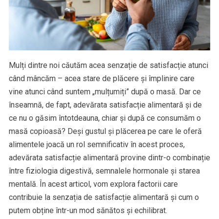
Mulți dintre noi căutăm acea senzație de satisfacție atunci
când mâncăm – acea stare de plăcere și împlinire care
vine atunci când suntem „mulțumiți” după o masă. Dar ce
înseamnă, de fapt, adevărata satisfacție alimentară și de
ce nu o găsim întotdeauna, chiar și după ce consumăm o
masă copioasă? Deși gustul și plăcerea pe care le oferă
alimentele joacă un rol semnificativ în acest proces,
adevărata satisfacție alimentară provine dintr-o combinație
între fiziologia digestivă, semnalele hormonale și starea
mentală. În acest articol, vom explora factorii care
contribuie la senzația de satisfacție alimentară și cum o
putem obține într-un mod sănătos și echilibrat.