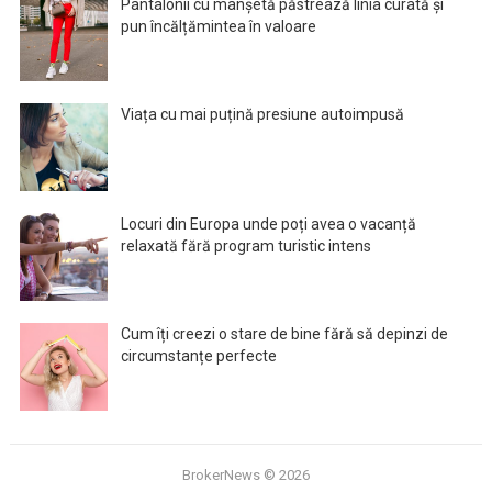
Pantalonii cu manșetă păstrează linia curată și
pun încălțămintea în valoare
Viața cu mai puțină presiune autoimpusă
Locuri din Europa unde poți avea o vacanță
relaxată fără program turistic intens
Cum îți creezi o stare de bine fără să depinzi de
circumstanțe perfecte
BrokerNews
© 2026