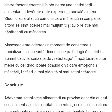
dintre factorii esențiali în obținerea unei satisfacții
alimentare adevărate este experiența socială a mesei.
Studiile au arătat că oamenii care mănâncă în compania
altora se simt adesea mai mulțumiți și au o relație mai
sănătoasă cu mâncarea.
Mâncarea este adesea un moment de conectare și
socializare, iar această dimensiune psihologică contribuie
semnificativ la senzația de „satisfacție”. Împărtășirea unei
mese cu cei dragi poate adăuga o valoare emoțională
mâncării, făcând-o mai plăcută și mai satisfăcătoare.
Concluzie
Adevărata satisfacție alimentară nu provine doar din gustul
unui aliment sau din cantitatea acestuia, ci dintr-un echilibru
între nutrienții pe care îi consumăm, semnalele hormonale