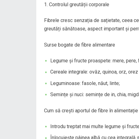
Controlul greutății corporale
Fibrele cresc senzația de sațietate, ceea ce
greutăți sănătoase, aspect important și pen
Surse bogate de fibre alimentare
Legume și fructe proaspete: mere, pere, f
Cereale integrale: ovăz, quinoa, orz, orez
Leguminoase: fasole, năut, linte;
Semințe și nuci: semințe de in, chia, migda
Cum să crești aportul de fibre în alimentație
Introdu treptat mai multe legume și fructe
Înlocuiește pâinea albă cu cea integrală s