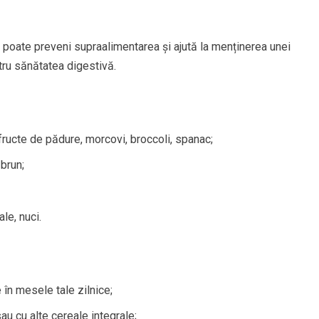
 poate preveni supraalimentarea și ajută la menținerea unei
tru sănătatea digestivă.
ructe de pădure, morcovi, broccoli, spanac;
 brun;
le, nuci.
 în mesele tale zilnice;
au cu alte cereale integrale;