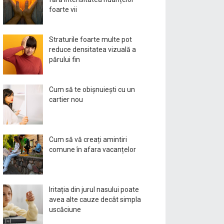
foarte vii
Straturile foarte multe pot
reduce densitatea vizuală a
părului fin
Cum să te obișnuiești cu un
cartier nou
Cum să vă creați amintiri
comune în afara vacanțelor
Iritația din jurul nasului poate
avea alte cauze decât simpla
uscăciune