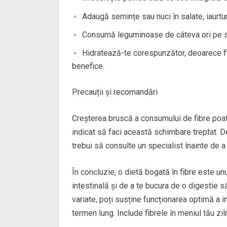
Adaugă semințe sau nuci în salate, iaurtu
Consumă leguminoase de câteva ori pe 
Hidratează-te corespunzător, deoarece fi
benefice.
Precauții și recomandări
Creșterea bruscă a consumului de fibre poat
indicat să faci această schimbare treptat. 
trebui să consulte un specialist înainte de a 
În concluzie, o dietă bogată în fibre este un
intestinală și de a te bucura de o digestie s
variate, poți susține funcționarea optimă a in
termen lung. Include fibrele în meniul tău zil