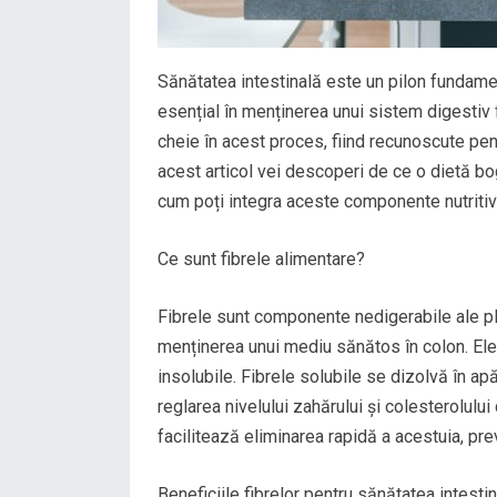
Sănătatea intestinală este un pilon fundament
esențial în menținerea unui sistem digestiv f
cheie în acest proces, fiind recunoscute pentr
acest articol vei descoperi de ce o dietă bog
cum poți integra aceste componente nutritive 
Ce sunt fibrele alimentare?
Fibrele sunt componente nedigerabile ale plant
menținerea unui mediu sănătos în colon. Ele s
insolubile. Fibrele solubile se dizolvă în apă
reglarea nivelului zahărului și colesterolulu
facilitează eliminarea rapidă a acestuia, pre
Beneficiile fibrelor pentru sănătatea intesti