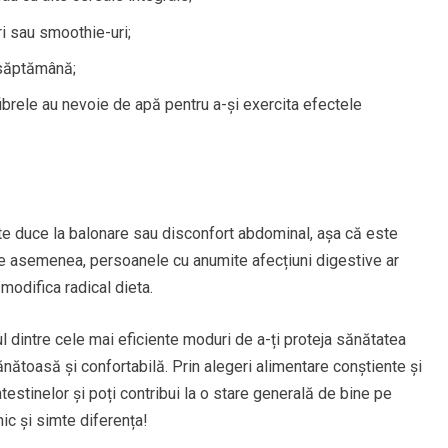
ri sau smoothie-uri;
săptămână;
brele au nevoie de apă pentru a-și exercita efectele
e duce la balonare sau disconfort abdominal, așa că este
De asemenea, persoanele cu anumite afecțiuni digestive ar
modifica radical dieta.
ul dintre cele mai eficiente moduri de a-ți proteja sănătatea
ănătoasă și confortabilă. Prin alegeri alimentare conștiente și
testinelor și poți contribui la o stare generală de bine pe
nic și simte diferența!