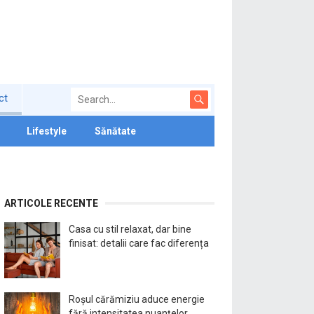
ct
Lifestyle
Sănătate
ARTICOLE RECENTE
Casa cu stil relaxat, dar bine
finisat: detalii care fac diferența
Roșul cărămiziu aduce energie
fără intensitatea nuanțelor