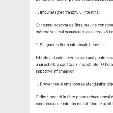
Îmbunătățirea tranzitului intestinal
Consumul adecvat de fibre previne constipați
măresc volumul scaunului și accelerează timp
Susținerea florei intestinale benefice
Fibrele solubile servesc ca hrană pentru bact
unui echilibru sănătos al microbiotei. O floră
împotriva inflamațiilor.
Prevenirea și ameliorarea afecțiunilor dig
O dietă bogată în fibre poate reduce riscul
sindromului de intestin iritabil. Fibrele ajută