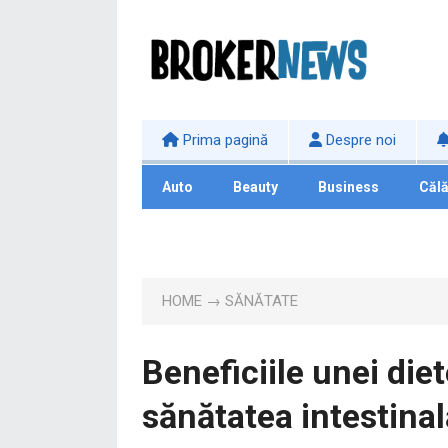
Prima pagină
Despre noi
Auto
Beauty
Business
Călă
Tehnologie
HOME
→
SĂNĂTATE
Beneficiile unei die
sănătatea intestinal