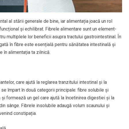
al al stării generale de bine, iar alimentația joacă un rol
uncțional și echilibrat. Fibrele alimentare sunt un element-
u multiplele lor beneficii asupra tractului gastrointestinal. În
ată în fibre este esențială pentru sănătatea intestinală și
în alimentația ta zilnică.
elor, care ajută la reglarea tranzitului intestinal și la
e împart în două categorii principale: fibre solubile și
 și formează un gel care ajută la încetinirea digestiei și la
i din sânge. Fibrele insolubile adaugă volum scaunului și
venind constipația.
nală