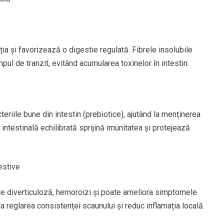
a și favorizează o digestie regulată. Fibrele insolubile
ul de tranzit, evitând acumularea toxinelor în intestin.
eriile bune din intestin (prebiotice), ajutând la menținerea
 intestinală echilibrată sprijină imunitatea și protejează
estive
 de diverticuloză, hemoroizi și poate ameliora simptomele
 la reglarea consistenței scaunului și reduc inflamația locală.